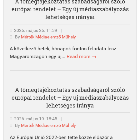
A tömegtájékoztatás szabadságáról szóló
európai rendelet – Egy új médiaszabályozás
lehetséges irányai
2026. május 26. 11:39
|
By
Mérték Médiaelemző Műhely
A következő hetek, hónapok fontos feladata lesz
Magyarországon egy új...
Read more →
A tömegtájékoztatás szabadságáról szóló
európai rendelet – Egy új médiaszabályozás
lehetséges iránya
2026. május 19. 18:45
|
By
Mérték Médiaelemző Műhely
Az Európai Unió 2022-ben tette közzé először a