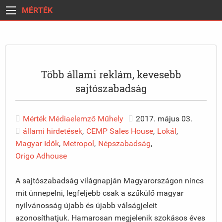
MÉRTÉK
Több állami reklám, kevesebb
sajtószabadság
Mérték Médiaelemző Műhely
2017. május 03.
állami hirdetések
,
CEMP Sales House
,
Lokál
,
Magyar Idők
,
Metropol
,
Népszabadság
,
Origo Adhouse
A sajtószabadság világnapján Magyarországon nincs
mit ünnepelni, legfeljebb csak a szűkülő magyar
nyilvánosság újabb és újabb válságjeleit
azonosíthatjuk. Hamarosan megjelenik szokásos éves