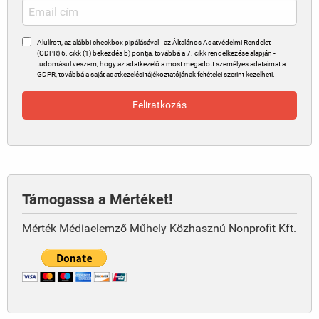
Alulírott, az alábbi checkbox pipálásával - az Általános Adatvédelmi Rendelet
(GDPR) 6. cikk (1) bekezdés b) pontja, továbbá a 7. cikk rendelkezése alapján -
tudomásul veszem, hogy az adatkezelő a most megadott személyes adataimat a
GDPR, továbbá a saját adatkezelési tájékoztatójának feltételei szerint kezelheti.
Támogassa a Mértéket!
Mérték Médiaelemző Műhely Közhasznú Nonprofit Kft.