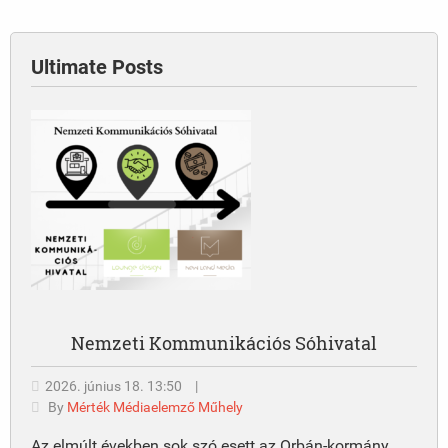
Ultimate Posts
Nemzeti Kommunikációs Sóhivatal
2026. június 18. 13:50
|
By
Mérték Médiaelemző Műhely
Az elmúlt években sok szó esett az Orbán-kormány