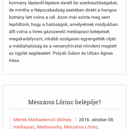
kormány lépésről-lépésre darált be szerkesztőségeket,
de mintha a Népszabadság esetében direkt a hangos
botrány lett volna a cél. Azon már szinte meg sem
lepődtünk, hogy a hatóságok, amelyeknek módjukban
állt volna a híres gázszerelő médiapiaci belépését
megakadályozni, inkább szolgaian egyengették útját:
a médiahatóság és a versenyhivatal mindent megtett
az ügylet segítéséért. Polyák Gábor és Urbán Ágnes
írása.
Mészáros Lőrinc belépője?
Mérték Médiaelemző Műhely
2016. október 08.
médiapiac
,
Mediaworks
,
Mészáros Lőrinc
,