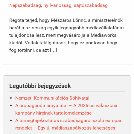
Népszabadság
,
nyilvánosság
,
sajtószabadság
Régóta terjed, hogy Mészáros Lőrinc, a miniszterelnök
barátja az ország egyik legnagyobb médiavállalatának
tulajdonosa lesz, mert megvásárolja a Mediaworks
kiadót. Voltak találgatások, hogy ez pontosan hogy
fog történni, de azt […]
Legutóbbi bejegyzések
Nemzeti Kommunikációs Sóhivatal
A propaganda árnyalatai – A 2026-os választási
kampány híreinek tartalomelemzése
A tömegtájékoztatás szabadságáról szóló európai
rendelet – Egy új médiaszabályozás lehetséges