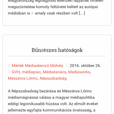
Magyarország legnagyobb ellenzéki lapjának hirtelen
megszüntetése komoly feltűnést keltett az európai
médiában is – amely csak részben volt […]
Bűnrészes hatóságok
Mérték Médiaelemző Műhely
2016. október 26.
GVH
,
médiapiac
,
Médiatanács
,
Mediaworks
,
Mészáros Lőrinc
,
Népszabadság
A Népszabadság bezárása és Mészáros Lőrinc
médiamágnássá válása a magyar médiapolitika
eddigi legcinikusabb húzása volt. Az elmúlt éveket
jellemezte egyfajta kommunikációs óvatosság, a