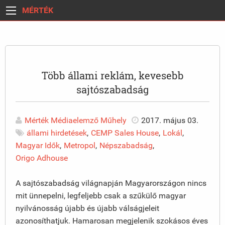
MÉRTÉK
Több állami reklám, kevesebb
sajtószabadság
Mérték Médiaelemző Műhely
2017. május 03.
állami hirdetések
,
CEMP Sales House
,
Lokál
,
Magyar Idők
,
Metropol
,
Népszabadság
,
Origo Adhouse
A sajtószabadság világnapján Magyarországon nincs
mit ünnepelni, legfeljebb csak a szűkülő magyar
nyilvánosság újabb és újabb válságjeleit
azonosíthatjuk. Hamarosan megjelenik szokásos éves