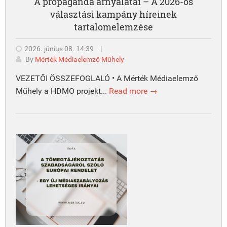
A propaganda árnyalatai – A 2026-os
választási kampány híreinek
tartalomelemzése
2026. június 08. 14:39
|
By
Mérték Médiaelemző Műhely
VEZETŐI ÖSSZEFOGLALÓ • A Mérték Médiaelemző
Műhely a HDMO projekt...
Read more →