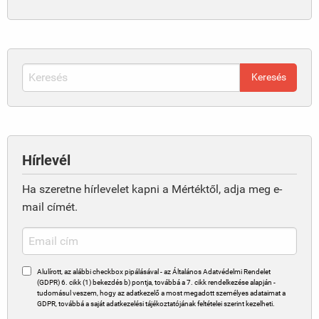
Hírlevél
Ha szeretne hírlevelet kapni a Mértéktől, adja meg e-
mail címét.
Alulírott, az alábbi checkbox pipálásával - az Általános Adatvédelmi Rendelet
(GDPR) 6. cikk (1) bekezdés b) pontja, továbbá a 7. cikk rendelkezése alapján -
tudomásul veszem, hogy az adatkezelő a most megadott személyes adataimat a
GDPR, továbbá a saját adatkezelési tájékoztatójának feltételei szerint kezelheti.