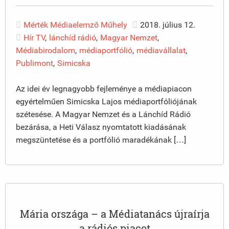
Mérték Médiaelemző Műhely
2018. július 12.
Hír TV
,
lánchíd rádió
,
Magyar Nemzet
,
Médiabirodalom
,
médiaportfólió
,
médiavállalat
,
Publimont
,
Simicska
Az idei év legnagyobb fejleménye a médiapiacon
egyértelműen Simicska Lajos médiaportfóliójának
szétesése. A Magyar Nemzet és a Lánchíd Rádió
bezárása, a Heti Válasz nyomtatott kiadásának
megszüntetése és a portfólió maradékának […]
Mária országa – a Médiatanács újraírja
a rádiós piacot