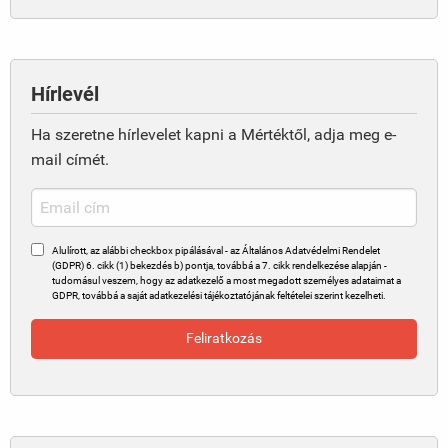
Hírlevél
Ha szeretne hírlevelet kapni a Mértéktől, adja meg e-
mail címét.
Alulírott, az alábbi checkbox pipálásával - az Általános Adatvédelmi Rendelet
(GDPR) 6. cikk (1) bekezdés b) pontja, továbbá a 7. cikk rendelkezése alapján -
tudomásul veszem, hogy az adatkezelő a most megadott személyes adataimat a
GDPR, továbbá a saját adatkezelési tájékoztatójának feltételei szerint kezelheti.