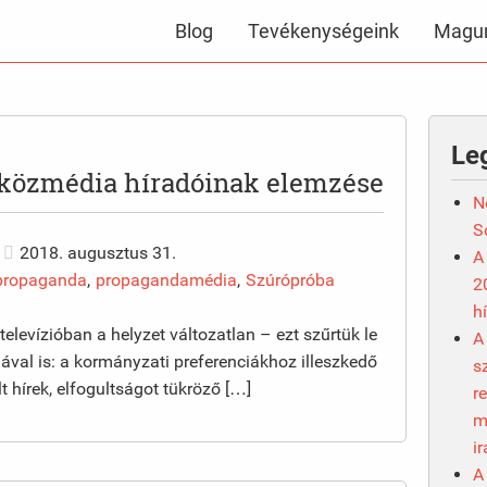
Blog
Tevékenységeink
Magun
Le
 közmédia híradóinak elemzése
N
S
2018. augusztus 31.
A
propaganda
,
propagandamédia
,
Szúrópróba
2
h
elevízióban a helyzet változatlan – ezt szűrtük le
A
mával is: a kormányzati preferenciákhoz illeszkedő
s
 hírek, elfogultságot tükröző […]
r
m
i
A