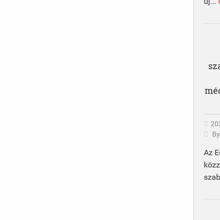
új...
sz
méd
20
B
Az E
közz
szab