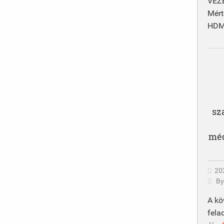
VEZ
Mért
HDMO
sz
méd
20
B
A kö
fela