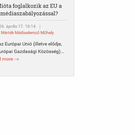
ióta foglalkozik az EU a
médiaszabályozással?
6. április 17. 16:14
|
y
Mérték Médiaelemző Műhely
az Európai Unió (illetve elődje,
urópai Gazdasági Közösség)...
d more →