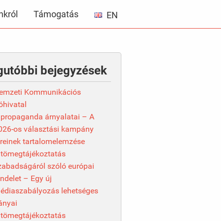
król
Támogatás
EN
gutóbbi bejegyzések
emzeti Kommunikációs
óhivatal
 propaganda árnyalatai – A
026-os választási kampány
íreinek tartalomelemzése
 tömegtájékoztatás
zabadságáról szóló európai
endelet – Egy új
édiaszabályozás lehetséges
rányai
 tömegtájékoztatás