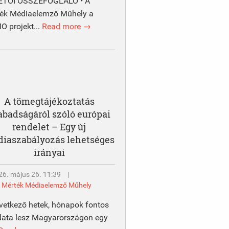
ETŐI ÖSSZEFOGLALÓ • A
ék Médiaelemző Műhely a
 projekt...
Read more →
A tömegtájékoztatás
abadságáról szóló európai
rendelet – Egy új
iaszabályozás lehetséges
irányai
26. május 26. 11:39
|
y
Mérték Médiaelemző Műhely
vetkező hetek, hónapok fontos
data lesz Magyarországon egy