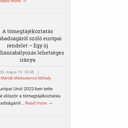
Read more →
A tömegtájékoztatás
abadságáról szóló európai
rendelet – Egy új
iaszabályozás lehetséges
iránya
26. május 19. 18:45
|
y
Mérték Médiaelemző Műhely
urópai Unió 2022-ben tette
é először a tömegtájékoztatás
adságáról...
Read more →