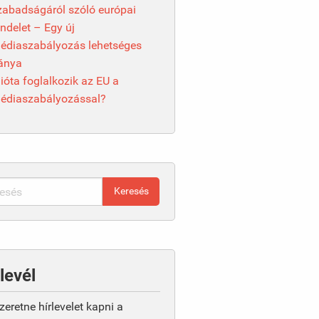
zabadságáról szóló európai
endelet – Egy új
édiaszabályozás lehetséges
ránya
ióta foglalkozik az EU a
édiaszabályozással?
levél
zeretne hírlevelet kapni a