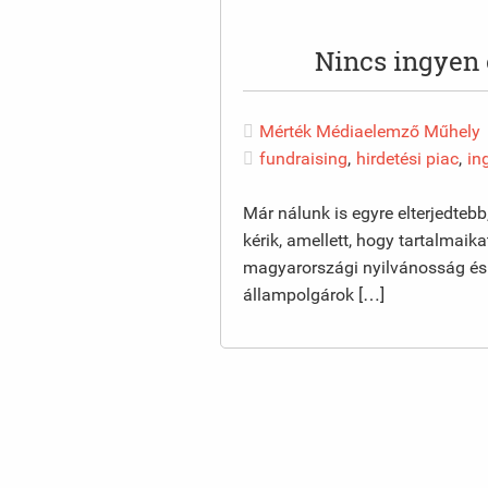
Nincs ingyen 
Mérték Médiaelemző Műhely
fundraising
,
hirdetési piac
,
in
Már nálunk is egyre elterjedte
kérik, amellett, hogy tartalmaik
magyarországi nyilvánosság és 
állampolgárok […]