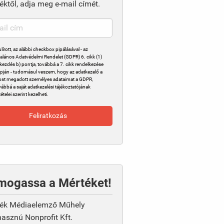
éktől, adja meg e-mail címét.
ulírott, az alábbi checkbox pipálásával - az
talános Adatvédelmi Rendelet (GDPR) 6. cikk (1)
kezdés b) pontja, továbbá a 7. cikk rendelkezése
apján - tudomásul veszem, hogy az adatkezelő a
st megadott személyes adataimat a GDPR,
vábbá a saját adatkezelési tájékoztatójának
tételei szerint kezelheti.
mogassa a Mértéket!
ék Médiaelemző Műhely
asznú Nonprofit Kft.