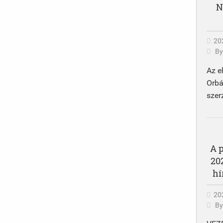
N
202
B
Az e
Orb
szer
A 
20
hí
202
B