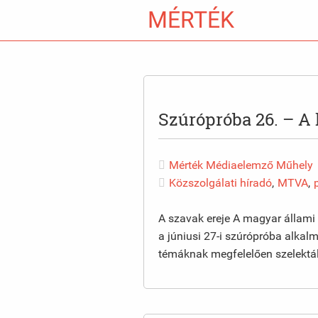
MÉRTÉK
Szúrópróba 26. – A
Mérték Médiaelemző Műhely
Közszolgálati híradó
,
MTVA
,
A szavak ereje A magyar állami t
a júniusi 27-i szúrópróba alkal
témáknak megfelelően szelektált