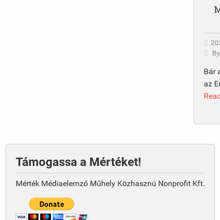
M
202
B
Bár 
az E
Rea
Támogassa a Mértéket!
Mérték Médiaelemző Műhely Közhasznú Nonprofit Kft.