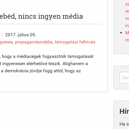
s
r
ebéd, nincs ingyen média
m
i
M
2017. július 05.
m
gyenes
,
propagandamédia
,
támogatási felhívás
bb, hogy a médiacégek fogyasztóik támogatását
at ingyenesen elérhetővé teszik. Alighanem a
a demokrácia jövője függ attól, hogy az
Hír
Ha s