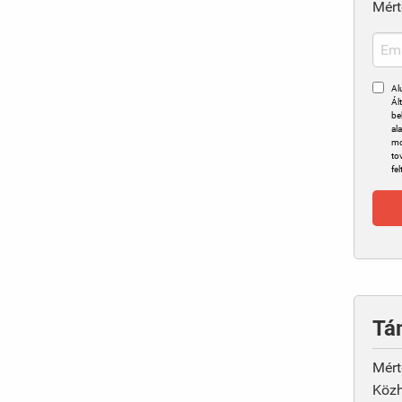
Mért
Al
Ál
be
al
mo
to
fel
Tá
Mért
Közh