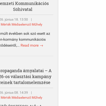
emzeti Kommunikációs
Sóhivatal
6. június 18. 13:50
|
y
Mérték Médiaelemző Műhely
lmúlt években sok szó esett az
án-kormány kommunikációs
ződéseiről,...
Read more →
propaganda árnyalatai – A
26-os választási kampány
reinek tartalomelemzése
6. június 08. 14:39
|
y
Mérték Médiaelemző Műhely