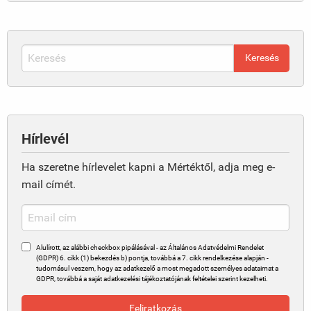
Hírlevél
Ha szeretne hírlevelet kapni a Mértéktől, adja meg e-
mail címét.
Alulírott, az alábbi checkbox pipálásával - az Általános Adatvédelmi Rendelet
(GDPR) 6. cikk (1) bekezdés b) pontja, továbbá a 7. cikk rendelkezése alapján -
tudomásul veszem, hogy az adatkezelő a most megadott személyes adataimat a
GDPR, továbbá a saját adatkezelési tájékoztatójának feltételei szerint kezelheti.