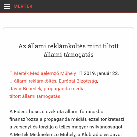
MÉRTÉK
Az állami reklámköltés mint tiltott
állami támogatás
Mérték Médiaelemző Műhely
2019. január 22.
állami reklámköltés
,
Európai Bizottság
,
Jávor Benedek
,
propaganda média
,
tiltott állami támogatás
A Fidesz hosszú évek óta állami forrásokból
finanszírozza a propaganda médiát, ezzel tönkreteszi
a versenyt és torzítja a teljes magyar nyilvánosságot.
A Mérték Médiaelemző Műhely, a Klubrádió és Jávor