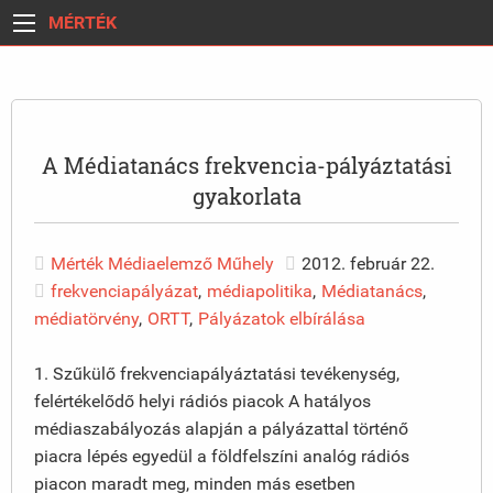
MÉRTÉK
A Médiatanács frekvencia-pályáztatási
gyakorlata
Mérték Médiaelemző Műhely
2012. február 22.
frekvenciapályázat
,
médiapolitika
,
Médiatanács
,
médiatörvény
,
ORTT
,
Pályázatok elbírálása
1. Szűkülő frekvenciapályáztatási tevékenység,
felértékelődő helyi rádiós piacok A hatályos
médiaszabályozás alapján a pályázattal történő
piacra lépés egyedül a földfelszíni analóg rádiós
piacon maradt meg, minden más esetben