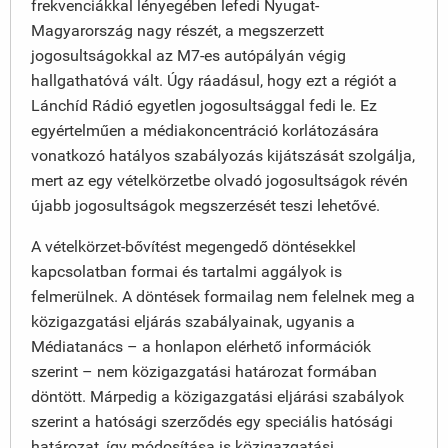
frekvenciákkal lényegében lefedi Nyugat-
Magyarország nagy részét, a megszerzett
jogosultságokkal az M7-es autópályán végig
hallgathatóvá vált. Úgy ráadásul, hogy ezt a régiót a
Lánchíd Rádió egyetlen jogosultsággal fedi le. Ez
egyértelműen a médiakoncentráció korlátozására
vonatkozó hatályos szabályozás kijátszását szolgálja,
mert az egy vételkörzetbe olvadó jogosultságok révén
újabb jogosultságok megszerzését teszi lehetővé.
A vételkörzet-bővítést megengedő döntésekkel
kapcsolatban formai és tartalmi aggályok is
felmerülnek. A döntések formailag nem felelnek meg a
közigazgatási eljárás szabályainak, ugyanis a
Médiatanács – a honlapon elérhető információk
szerint – nem közigazgatási határozat formában
döntött. Márpedig a közigazgatási eljárási szabályok
szerint a hatósági szerződés egy speciális hatósági
határozat, így módosítása is közigazgatási