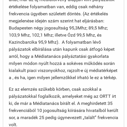
értékelése folyamatban van, eddig csak néhány
frekvencia ügyében született döntés. (Az értékelés
megjelenése idején szám szerint hat eljárásban:
Budapesten négy jogosultság 95,3Mhz; 89,5 Mhz;
103,9 Mhz, 102,1 Mhz; illetve Ózd 99,5 Mhz, és
Kazincbarcika 95,9 Mhz). A folyamatban lévő
pályázatok elbírálása után kapunk csak átfogó képet
arról, hogy a Médiatanács pályáztatási gyakorlata
milyen módon nyúlt hozzá a sokéves működés során
kialakult piaci viszonyokhoz, rajzolt-e új médiatérképet
a , és ha, igen milyen jellemzőkkel írható le ez a térkép.
Ez az elemzés szűkebb körben, csak azokkal a
pályázatokkal foglalkozik, amelyeket még az ORTT írt
ki, de már a Médiatanács bírált el. A meghirdetett 35
frekvenciából 10 jogosultság kiírására hivatalból került
sor, a maradék 25 pedig úgynevezett „talált” frekvencia
volt.