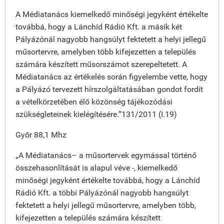
A Médiatanács kiemelkedő minőségi jegyként értékelte
továbbá, hogy a Lánchíd Rádió Kft. a másik két
Pályázónál nagyobb hangsúlyt fektetett a helyi jellegű
műsortervre, amelyben több kifejezetten a település
számára készített műsorszámot szerepeltetett. A
Médiatanács az értékelés során figyelembe vette, hogy
a Pályázó tervezett hírszolgáltatásában gondot fordít
a vételkörzetében élő közönség tájékozódási
szükségleteinek kielégítésére.”131/2011 (I.19)
Győr 88,1 Mhz
„A Médiatanács– a műsortervek egymással történő
összehasonlítását is alapul véve -, kiemelkedő
minőségi jegyként értékelte továbbá, hogy a Lánchíd
Rádió Kft. a többi Pályázónál nagyobb hangsúlyt
fektetett a helyi jellegű műsortervre, amelyben több,
kifejezetten a település számára készített