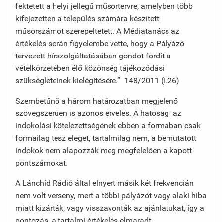
fektetett a helyi jellegű műsortervre, amelyben több
kifejezetten a település számára készített
műsorszámot szerepeltetett. A Médiatanács az
értékelés során figyelembe vette, hogy a Pályázó
tervezett hírszolgáltatásában gondot fordít a
vételkörzetében élő közönség tájékozódási
szükségleteinek kielégítésére.” 148/2011 (I.26)
Szembetűnő a három határozatban megjelenő
szövegszerűen is azonos érvelés. A hatóság az
indokolási kötelezettségének ebben a formában csak
formailag tesz eleget, tartalmilag nem, a bemutatott
indokok nem alapozzák meg megfelelően a kapott
pontszámokat.
A Lánchíd Rádió által elnyert másik két frekvencián
nem volt verseny, mert a többi pályázót vagy alaki hiba
miatt kizárták, vagy visszavonták az ajánlatukat, így a
pontozás, a tartalmi értékelés elmaradt.