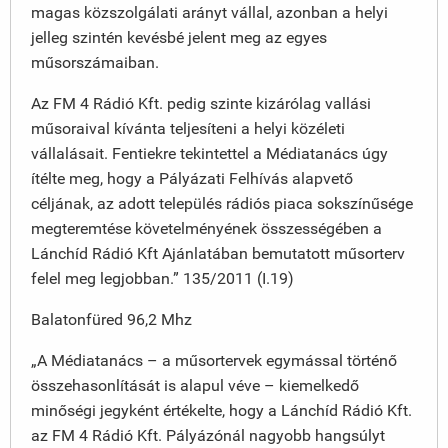
magas közszolgálati arányt vállal, azonban a helyi
jelleg szintén kevésbé jelent meg az egyes
műsorszámaiban.
Az FM 4 Rádió Kft. pedig szinte kizárólag vallási
műsoraival kívánta teljesíteni a helyi közéleti
vállalásait. Fentiekre tekintettel a Médiatanács úgy
ítélte meg, hogy a Pályázati Felhívás alapvető
céljának, az adott település rádiós piaca sokszínűsége
megteremtése követelményének összességében a
Lánchíd Rádió Kft Ajánlatában bemutatott műsorterv
felel meg legjobban.” 135/2011 (I.19)
Balatonfüred 96,2 Mhz
„A Médiatanács – a műsortervek egymással történő
összehasonlítását is alapul véve – kiemelkedő
minőségi jegyként értékelte, hogy a Lánchíd Rádió Kft.
az FM 4 Rádió Kft. Pályázónál nagyobb hangsúlyt