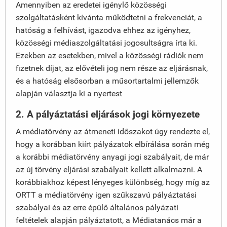
Amennyiben az eredetei igénylő közösségi
szolgáltatásként kívánta működtetni a frekvenciát, a
hatóság a felhívást, igazodva ehhez az igényhez,
közösségi médiaszolgáltatási jogosultságra írta ki.
Ezekben az esetekben, mivel a közösségi rádiók nem
fizetnek díjat, az elővételi jog nem része az eljárásnak,
és a hatóság elsősorban a műsortartalmi jellemzők
alapján választja ki a nyertest
2. A pályáztatási eljárások jogi környezete
A médiatörvény az átmeneti időszakot úgy rendezte el,
hogy a korábban kiírt pályázatok elbírálása során még
a korábbi médiatörvény anyagi jogi szabályait, de már
az új törvény eljárási szabályait kellett alkalmazni. A
korábbiakhoz képest lényeges különbség, hogy míg az
ORTT a médiatörvény igen szűkszavú pályáztatási
szabályai és az erre épülő általános pályázati
feltételek alapján pályáztatott, a Médiatanács már a