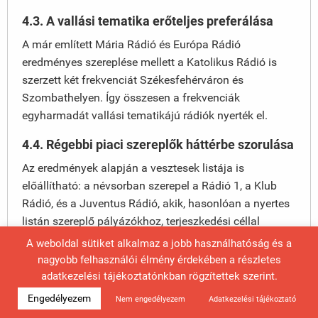
4.3. A vallási tematika erőteljes preferálása
A már említett Mária Rádió és Európa Rádió
eredményes szereplése mellett a Katolikus Rádió is
szerzett két frekvenciát Székesfehérváron és
Szombathelyen. Így összesen a frekvenciák
egyharmadát vallási tematikájú rádiók nyerték el.
4.4. Régebbi piaci szereplők háttérbe szorulása
Az eredmények alapján a vesztesek listája is
előállítható: a névsorban szerepel a Rádió 1, a Klub
Rádió, és a Juventus Rádió, akik, hasonlóan a nyertes
listán szereplő pályázókhoz, terjeszkedési céllal
pályáztak meg számos frekvenciát. Jellemzően nem
A weboldal sütiket alkalmaz a jobb használhatóság és a
önálló jogosultságként, hanem hálózatos működéssel
nagyobb felhasználói élmény érdekében a részletes
adták be a pályázatot. Sok esetben a díjversenyben
adatkezelési tájékoztatónkban rögzítettek szerint.
maradtak alul, az új piaci szereplők magasabb
Engedélyezem
Nem engedélyezem
Adatkezelési tájékoztató
díjajánlatokat tettek, mint a régebben piacon működő