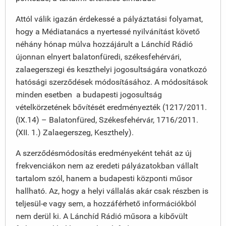
Attól válik igazán érdekessé a pályáztatási folyamat,
hogy a Médiatanács a nyertessé nyilvánítást követő
néhány hónap múlva hozzájárult a Lánchíd Rádió
újonnan elnyert balatonfüredi, székesfehérvári,
zalaegerszegi és keszthelyi jogosultságára vonatkozó
hatósági szerződések módosításához. A módosítások
minden esetben a budapesti jogosultság
vételkörzetének bővítését eredményezték (1217/2011.
(IX.14) – Balatonfüred, Székesfehérvár, 1716/2011.
(XII. 1.) Zalaegerszeg, Keszthely).
A szerződésmódosítás eredményeként tehát az új
frekvenciákon nem az eredeti pályázatokban vállalt
tartalom szól, hanem a budapesti központi műsor
hallható. Az, hogy a helyi vállalás akár csak részben is
teljesül-e vagy sem, a hozzáférhető információkból
nem derül ki. A Lánchíd Rádió műsora a kibővült