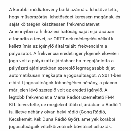
A korábbi médiatörvény bárki számára lehetővé tette,
hogy műsorszórási lehetőséget keressen magának, és
saját költségén készítessen frekvenciatervet.
Amennyiben a hírközlési hatóság saját eljárásában
elfogadta a tervet, az ORTT-nek mérlegelés nélkül ki
kellett írnia az igénylő által talált frekvenciára a
pályázatot. A frekvencia eredeti igénylőjének elővételi
joga volt a pályázati eljárásban: ha megajánlotta a
pályázati ajánlatokban szereplő legmagasabb díjat
automatikusan megkapta a jogosultságot. A 2011-ben
elbírált jogosultságok többségében néhány, a piacon
már jelen lévő szereplő volt az eredeti igénylő. A
legtöbb frekvenciát a Mária Rádiót üzemeltető FM4
Kft. terveztette, de megjelent több eljárásban a Rádió 1
is, illetve néhány olyan helyi rádió (Gong Rádió,
Kecskemét, Kék Duna Rádió Győr), amelyek korábbi
jogosultságaik vételkörzetének bővítését célozták.