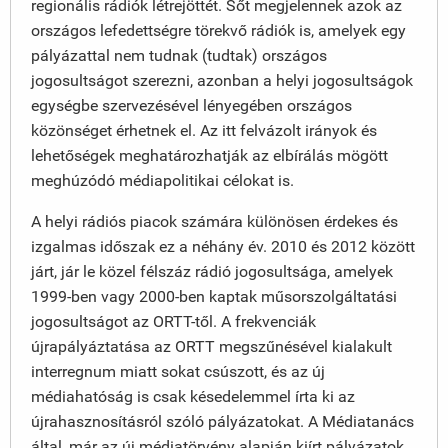
regionális rádiók létrejöttét. Sőt megjelennek azok az
országos lefedettségre törekvő rádiók is, amelyek egy
pályázattal nem tudnak (tudtak) országos
jogosultságot szerezni, azonban a helyi jogosultságok
egységbe szervezésével lényegében országos
közönséget érhetnek el. Az itt felvázolt irányok és
lehetőségek meghatározhatják az elbírálás mögött
meghúzódó médiapolitikai célokat is.
A helyi rádiós piacok számára különösen érdekes és
izgalmas időszak ez a néhány év. 2010 és 2012 között
járt, jár le közel félszáz rádió jogosultsága, amelyek
1999-ben vagy 2000-ben kaptak műsorszolgáltatási
jogosultságot az ORTT-től. A frekvenciák
újrapályáztatása az ORTT megszűnésével kialakult
interregnum miatt sokat csúszott, és az új
médiahatóság is csak késedelemmel írta ki az
újrahasznosításról szóló pályázatokat. A Médiatanács
által, már az új médiatörvény alapján kiírt pályázatok