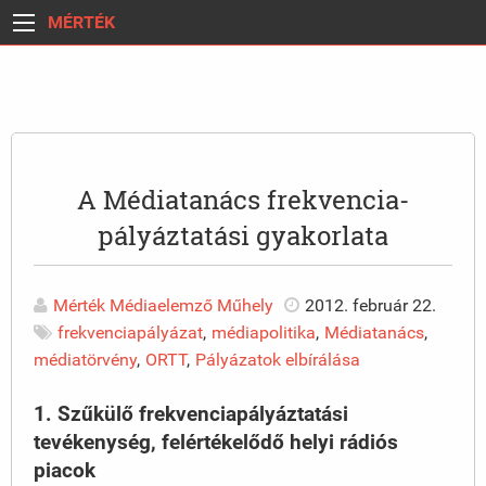
MÉRTÉK
A Médiatanács frekvencia-
pályáztatási gyakorlata
Mérték Médiaelemző Műhely
2012. február 22.
frekvenciapályázat
,
médiapolitika
,
Médiatanács
,
médiatörvény
,
ORTT
,
Pályázatok elbírálása
1. Szűkülő frekvenciapályáztatási
tevékenység, felértékelődő helyi rádiós
piacok