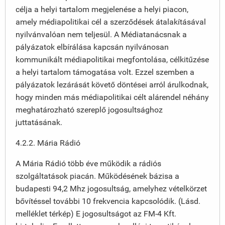
célja a helyi tartalom megjelenése a helyi piacon,
amely médiapolitikai cél a szerződések átalakításával
nyilvánvalóan nem teljesül. A Médiatanácsnak a
pályázatok elbírálása kapcsán nyilvánosan
kommunikált médiapolitikai megfontolása, célkitűzése
a helyi tartalom támogatása volt. Ezzel szemben a
pályázatok lezárását követő döntései arról árulkodnak,
hogy minden más médiapolitikai célt alárendel néhány
meghatározható szereplő jogosultsághoz
juttatásának.
4.2.2. Mária Rádió
A Mária Rádió több éve működik a rádiós
szolgáltatások piacán. Működésének bázisa a
budapesti 94,2 Mhz jogosultság, amelyhez vételkörzet
bővítéssel további 10 frekvencia kapcsolódik. (Lásd.
melléklet térkép) E jogosultságot az FM-4 Kft.