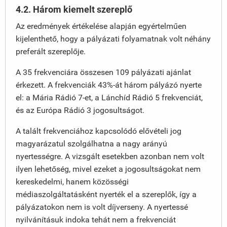
4.2. Három kiemelt szereplő
Az eredmények értékelése alapján egyértelműen
kijelenthető, hogy a pályázati folyamatnak volt néhány
preferált szereplője.
A 35 frekvenciára összesen 109 pályázati ajánlat
érkezett. A frekvenciák 43%-át három pályázó nyerte
el: a Mária Rádió 7-et, a Lánchíd Rádió 5 frekvenciát,
és az Európa Rádió 3 jogosultságot.
A talált frekvenciához kapcsolódó elővételi jog
magyarázatul szolgálhatna a nagy arányú
nyertességre. A vizsgált esetekben azonban nem volt
ilyen lehetőség, mivel ezeket a jogosultságokat nem
kereskedelmi, hanem közösségi
médiaszolgáltatásként nyerték el a szereplők, így a
pályázatokon nem is volt díjverseny. A nyertessé
nyilvánításuk indoka tehát nem a frekvenciát