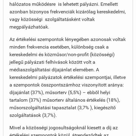
hálózatos működésre is lehetett pályázni. Emellett
azonban bizonyos frekvenciák kizárólag kereskedelmi,
vagy közösségi szolgáltatásként voltak
megpályázhatóak.
Az értékelési szempontok lényegében azonosak voltak
minden frekvencia esetében, különbség csak a
kereskedelmi és közműsor/non-profit (közösségi)
jellegű pályázati felhívások között volt a
médiaszolgáltatási díjajánlat elemében. A
kereskedelmi pályázatok értékelési szempontjai, illetve
a szempontok összpontszámhoz viszonyított aránya:
díjajánlat (37%), műsorterv (5,5%) – ebből helyi
tartalom (37%) műsorterv általános értékelés (18%),
műsorszolgáltatási tapasztalat (3,7% ), kiegészítő
szolgáltatások (3,7%).
Mivel a közösségi jogosultságoknál kiesett a díj az
értékelési szempontok közül, átrendeződtek az