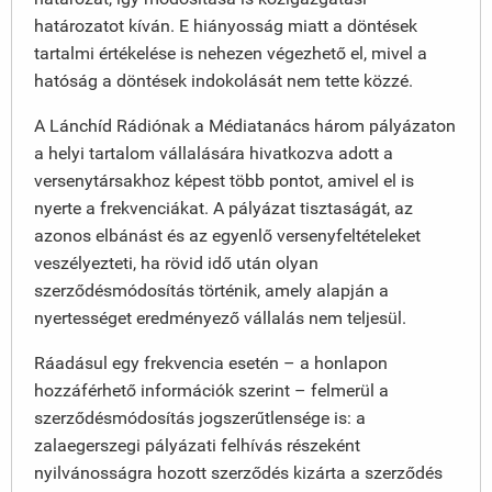
határozatot kíván. E hiányosság miatt a döntések
tartalmi értékelése is nehezen végezhető el, mivel a
hatóság a döntések indokolását nem tette közzé.
A Lánchíd Rádiónak a Médiatanács három pályázaton
a helyi tartalom vállalására hivatkozva adott a
versenytársakhoz képest több pontot, amivel el is
nyerte a frekvenciákat. A pályázat tisztaságát, az
azonos elbánást és az egyenlő versenyfeltételeket
veszélyezteti, ha rövid idő után olyan
szerződésmódosítás történik, amely alapján a
nyertességet eredményező vállalás nem teljesül.
Ráadásul egy frekvencia esetén – a honlapon
hozzáférhető információk szerint – felmerül a
szerződésmódosítás jogszerűtlensége is: a
zalaegerszegi pályázati felhívás részeként
nyilvánosságra hozott szerződés kizárta a szerződés