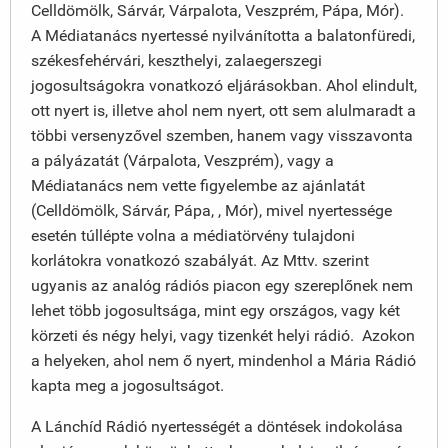
Celldömölk, Sárvár, Várpalota, Veszprém, Pápa, Mór).
A Médiatanács nyertessé nyilvánította a balatonfüredi,
székesfehérvári, keszthelyi, zalaegerszegi
jogosultságokra vonatkozó eljárásokban. Ahol elindult,
ott nyert is, illetve ahol nem nyert, ott sem alulmaradt a
többi versenyzővel szemben, hanem vagy visszavonta
a pályázatát (Várpalota, Veszprém), vagy a
Médiatanács nem vette figyelembe az ajánlatát
(Celldömölk, Sárvár, Pápa, , Mór), mivel nyertessége
esetén túllépte volna a médiatörvény tulajdoni
korlátokra vonatkozó szabályát. Az Mttv. szerint
ugyanis az analóg rádiós piacon egy szereplőnek nem
lehet több jogosultsága, mint egy országos, vagy két
körzeti és négy helyi, vagy tizenkét helyi rádió. Azokon
a helyeken, ahol nem ő nyert, mindenhol a Mária Rádió
kapta meg a jogosultságot.
A Lánchíd Rádió nyertességét a döntések indokolása