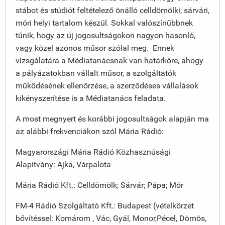
stábot és stúdiót feltételező önálló celldömölki, sárvári,
móri helyi tartalom készül. Sokkal valószínűbbnek
tűnik, hogy az új jogosultságokon nagyon hasonló,
vagy közel azonos műsor szólal meg. Ennek
vizsgálatára a Médiatanácsnak van határköre, ahogy
a pályázatokban vállalt műsor, a szolgáltatók
működésének ellenőrzése, a szerződéses vállalások
kikényszerítése is a Médiatanács feladata.
A most megnyert és korábbi jogosultságok alapján ma
az alábbi frekvenciákon szól Mária Rádió:
Magyarországi Mária Rádió Közhasznúsági
Alapítvány: Ajka, Várpalota
Mária Rádió Kft.: Celldömölk; Sárvár; Pápa; Mór
FM-4 Rádió Szolgáltató Kft.: Budapest (vételkörzet
bővítéssel: Komárom , Vác, Gyál, Monor,Pécel, Dömös,