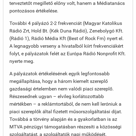
terveztetőt megillető előny volt, hanem a Médiatanács
pontozásos értékelése.
További 4 pályázó 2-2 frekvenciát (Magyar Katolikus
Rádió Zrt, Hold Bt. (Kék Duna Rádió), Zenebolygó Kft.
(Rádió 1), Rádió Média Kft (Best of Rock Fm) nyert el.
A legnagyobb verseny a hivatalból kiírt frekvenciákért
folyt, e pályázatok felét az Európa Rádió Nonprofit Kft.
nyerte meg.
A pályázatok értékelésének egyik legfontosabb
megállapítása, hogy a három kiemelt szereplő
gazdasági értelemben nem valódi piaci szereplő.
Részesednek ugyan – elvileg korlátozottabb
mértékben – a reklámtortából, de nem kell leróniuk a
piaci szereplők által fizetett műsorszolgáltatási díjat.
Továbbá a törvény alapján és a gyakorlatban is az
MTVA pénzügyi támogatásban részesíti a közösségi
szolgáltatást, a szolgáltatók napi működését.