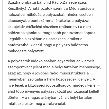
Százhalombatta Lánchíd Rádió:Zalaegerszeg,
Keszthely.) A határozatok szerint a Médiatanács a
hálózatos működésre pályázókat minden esetben
alacsonyabb pontszámmal értékelte, a pályázat
szubjektív értékelési részében (műsorterv) a nem
hálózatos ajánlatok magasabb pontszámot kaptak.
Legalábbis azokban az esetekben, amikor a
határozatból kiderül, hogy a pályázó hálózatos
működésre pályázott.
A pályázatok indokolásában egyértelműen kiemelt
szempontként jelent meg a helyi tartalom mennyisége,
azaz az, hogy a jövőbeli rádió műsorstruktúrája
mennyiben szolgálja a helyi közösségek igényeit. A
nyertesek a közösségi jogosultságok mindegyikénél –
ahol több érvényes pályázat közül pontozással kellett
dönteni – a magas arányban vállalt helyi tartalom
miatt szerezték meg a frekvenciát.