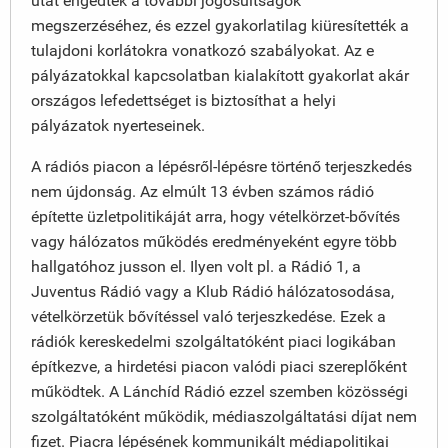
utat engedtek a további jogosultságok
megszerzéséhez, és ezzel gyakorlatilag kiüresítették a
tulajdoni korlátokra vonatkozó szabályokat. Az e
pályázatokkal kapcsolatban kialakított gyakorlat akár
országos lefedettséget is biztosíthat a helyi
pályázatok nyerteseinek.
A rádiós piacon a lépésről-lépésre történő terjeszkedés
nem újdonság. Az elmúlt 13 évben számos rádió
építette üzletpolitikáját arra, hogy vételkörzet-bővítés
vagy hálózatos működés eredményeként egyre több
hallgatóhoz jusson el. Ilyen volt pl. a Rádió 1, a
Juventus Rádió vagy a Klub Rádió hálózatosodása,
vételkörzetük bővítéssel való terjeszkedése. Ezek a
rádiók kereskedelmi szolgáltatóként piaci logikában
építkezve, a hirdetési piacon valódi piaci szereplőként
működtek. A Lánchíd Rádió ezzel szemben közösségi
szolgáltatóként működik, médiaszolgáltatási díjat nem
fizet. Piacra lépésének kommunikált médiapolitikai