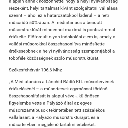
alapján annak köszönhette, hogy a helyi nyilvánosság
részeként, helyi tartalmat kívánt szolgáltatni, vállalása
szerint – ahol ez a határozatokból kiderül – a heti
műsoridő 50%-ában. A médiatanács a beadott
műsorstruktúrát mindenhol maximális pontszámmal
értékelte. Előfordult olyan indokolási elem is, amely a
vallási műsorokkal összehasonlítva minősítette
értékesebbnek a helyi nyilvánosság szempontjából a
többféle közösségnek szóló műsorstruktúrát.
Székesfehérvár 106,6 Mhz
„A Médiatanács a Lánchíd Rádió Kft. műsortervének
értékelésénél – a műsortervek egymással történő
összehasonlítását is alapul véve -, különösen
figyelembe vette a Pályázó által az egyes
műsorszámtípusok tekintetében tett százalékos
vállalásait, a Pályázó műsorstruktúráját, és a
műsortervben megjelenő tartalmi értékeket.