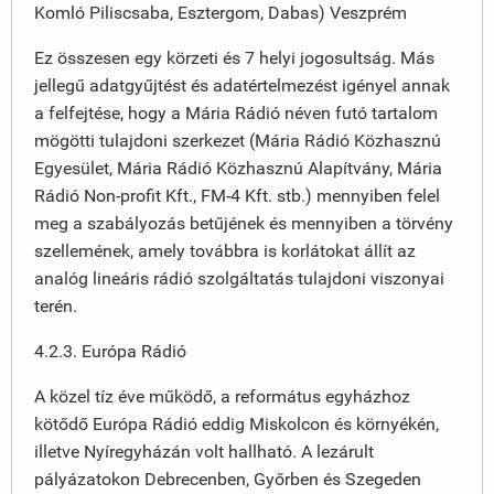
Komló Piliscsaba, Esztergom, Dabas) Veszprém
Ez összesen egy körzeti és 7 helyi jogosultság. Más
jellegű adatgyűjtést és adatértelmezést igényel annak
a felfejtése, hogy a Mária Rádió néven futó tartalom
mögötti tulajdoni szerkezet (Mária Rádió Közhasznú
Egyesület, Mária Rádió Közhasznú Alapítvány, Mária
Rádió Non-profit Kft., FM-4 Kft. stb.) mennyiben felel
meg a szabályozás betűjének és mennyiben a törvény
szellemének, amely továbbra is korlátokat állít az
analóg lineáris rádió szolgáltatás tulajdoni viszonyai
terén.
4.2.3. Európa Rádió
A közel tíz éve működő, a református egyházhoz
kötődő Európa Rádió eddig Miskolcon és környékén,
illetve Nyíregyházán volt hallható. A lezárult
pályázatokon Debrecenben, Győrben és Szegeden