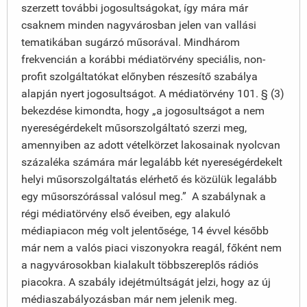
szerzett további jogosultságokat, így mára már
csaknem minden nagyvárosban jelen van vallási
tematikában sugárzó műsorával. Mindhárom
frekvencián a korábbi médiatörvény speciális, non-
profit szolgáltatókat előnyben részesítő szabálya
alapján nyert jogosultságot. A médiatörvény 101. § (3)
bekezdése kimondta, hogy „a jogosultságot a nem
nyereségérdekelt műsorszolgáltató szerzi meg,
amennyiben az adott vételkörzet lakosainak nyolcvan
százaléka számára már legalább két nyereségérdekelt
helyi műsorszolgáltatás elérhető és közülük legalább
egy műsorszórással valósul meg.” A szabálynak a
régi médiatörvény első éveiben, egy alakuló
médiapiacon még volt jelentősége, 14 évvel később
már nem a valós piaci viszonyokra reagál, főként nem
a nagyvárosokban kialakult többszereplős rádiós
piacokra. A szabály idejétmúltságát jelzi, hogy az új
médiaszabályozásban már nem jelenik meg.