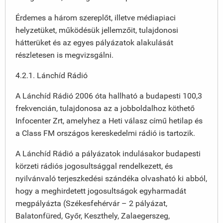
Érdemes a három szereplőt, illetve médiapiaci
helyzetüket, működésük jellemzőit, tulajdonosi
hátterüket és az egyes pályázatok alakulását
részletesen is megvizsgálni.
4.2.1. Lánchíd Rádió
A Lánchíd Rádió 2006 óta hallható a budapesti 100,3
frekvencián, tulajdonosa az a jobboldalhoz köthető
Infocenter Zrt, amelyhez a Heti válasz című hetilap és
a Class FM országos kereskedelmi rádió is tartozik.
A Lánchíd Rádió a pályázatok indulásakor budapesti
körzeti rádiós jogosultsággal rendelkezett, és
nyilvánvaló terjeszkedési szándéka olvasható ki abból,
hogy a meghirdetett jogosultságok egyharmadát
megpályázta (Székesfehérvár – 2 pályázat,
Balatonfüred, Győr, Keszthely, Zalaegerszeg,