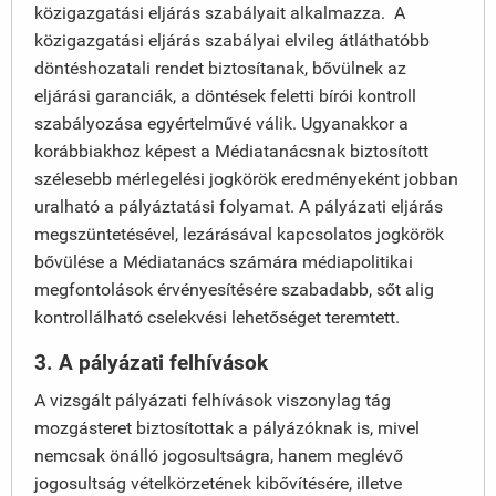
közigazgatási eljárás szabályait alkalmazza. A
közigazgatási eljárás szabályai elvileg átláthatóbb
döntéshozatali rendet biztosítanak, bővülnek az
eljárási garanciák, a döntések feletti bírói kontroll
szabályozása egyértelművé válik. Ugyanakkor a
korábbiakhoz képest a Médiatanácsnak biztosított
szélesebb mérlegelési jogkörök eredményeként jobban
uralható a pályáztatási folyamat. A pályázati eljárás
megszüntetésével, lezárásával kapcsolatos jogkörök
bővülése a Médiatanács számára médiapolitikai
megfontolások érvényesítésére szabadabb, sőt alig
kontrollálható cselekvési lehetőséget teremtett.
3. A pályázati felhívások
A vizsgált pályázati felhívások viszonylag tág
mozgásteret biztosítottak a pályázóknak is, mivel
nemcsak önálló jogosultságra, hanem meglévő
jogosultság vételkörzetének kibővítésére, illetve