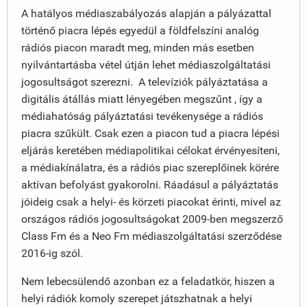
A hatályos médiaszabályozás alapján a pályázattal
történő piacra lépés egyedül a földfelszíni analóg
rádiós piacon maradt meg, minden más esetben
nyilvántartásba vétel útján lehet médiaszolgáltatási
jogosultságot szerezni. A televíziók pályáztatása a
digitális átállás miatt lényegében megszűnt , így a
médiahatóság pályáztatási tevékenysége a rádiós
piacra szűkült. Csak ezen a piacon tud a piacra lépési
eljárás keretében médiapolitikai célokat érvényesíteni,
a médiakínálatra, és a rádiós piac szereplőinek körére
aktívan befolyást gyakorolni. Ráadásul a pályáztatás
jóideig csak a helyi- és körzeti piacokat érinti, mivel az
országos rádiós jogosultságokat 2009-ben megszerző
Class Fm és a Neo Fm médiaszolgáltatási szerződése
2016-ig szól.
Nem lebecsülendő azonban ez a feladatkör, hiszen a
helyi rádiók komoly szerepet játszhatnak a helyi