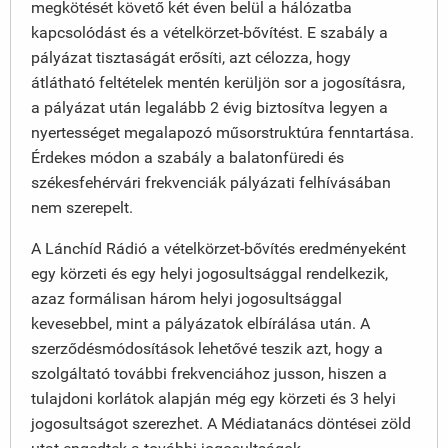
megkötését követő két éven belül a hálózatba
kapcsolódást és a vételkörzet-bővítést. E szabály a
pályázat tisztaságát erősíti, azt célozza, hogy
átlátható feltételek mentén kerüljön sor a jogosításra,
a pályázat után legalább 2 évig biztosítva legyen a
nyertességet megalapozó műsorstruktúra fenntartása.
Érdekes módon a szabály a balatonfüredi és
székesfehérvári frekvenciák pályázati felhívásában
nem szerepelt.
A Lánchíd Rádió a vételkörzet-bővítés eredményeként
egy körzeti és egy helyi jogosultsággal rendelkezik,
azaz formálisan három helyi jogosultsággal
kevesebbel, mint a pályázatok elbírálása után. A
szerződésmódosítások lehetővé teszik azt, hogy a
szolgáltató további frekvenciához jusson, hiszen a
tulajdoni korlátok alapján még egy körzeti és 3 helyi
jogosultságot szerezhet. A Médiatanács döntései zöld