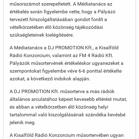
műsorszámot szerepeltetett. A Médiatanács az
értékelés során figyelembe vette, hogy a Pályázó
tervezett hírszolgáltatásában gondot fordít a
vételkörzetében élő közönség tájékozódási
szükségleteinek kielégítésére.
A Médiatanács a DJ PROMOTION Kft., a Kisalföld
Rádió Konzorcium, valamint az FM 4 Rádió Kft.
Pályázók műsortervének értékeléskor ugyanezeket a
szempontokat figyelembe véve 6-6 ponttal értékelte
azokat, a következő indokok alapján.
A DJ PROMOTION Kft. műsorterve a más rádiók
általános arculatához képest kevesebb eltérést mutat,
és abban a vételkörzetben élő közönség helyi
tartalommal való kiszolgálásának szándéka kevésbé
jelenik meg.
A Kisalföld Rádió Konzorcium műsortervében ugyan