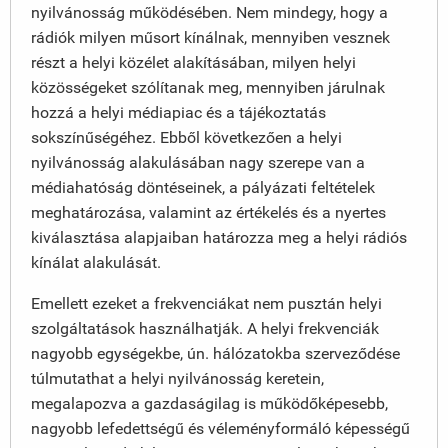
nyilvánosság működésében. Nem mindegy, hogy a
rádiók milyen műsort kínálnak, mennyiben vesznek
részt a helyi közélet alakításában, milyen helyi
közösségeket szólítanak meg, mennyiben járulnak
hozzá a helyi médiapiac és a tájékoztatás
sokszínűségéhez. Ebből következően a helyi
nyilvánosság alakulásában nagy szerepe van a
médiahatóság döntéseinek, a pályázati feltételek
meghatározása, valamint az értékelés és a nyertes
kiválasztása alapjaiban határozza meg a helyi rádiós
kínálat alakulását.
Emellett ezeket a frekvenciákat nem pusztán helyi
szolgáltatások használhatják. A helyi frekvenciák
nagyobb egységekbe, ún. hálózatokba szerveződése
túlmutathat a helyi nyilvánosság keretein,
megalapozva a gazdaságilag is működőképesebb,
nagyobb lefedettségű és véleményformáló képességű