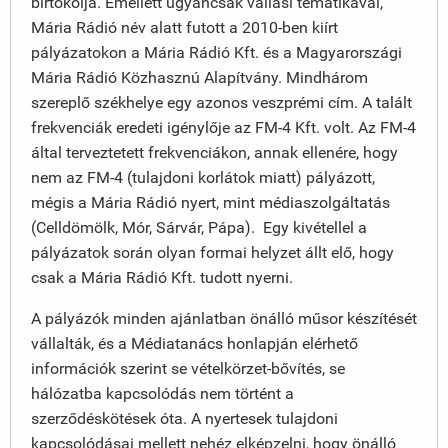
birtokolja. Emellett ugyancsak vallási tematikával,
Mária Rádió név alatt futott a 2010-ben kiírt
pályázatokon a Mária Rádió Kft. és a Magyarországi
Mária Rádió Közhasznú Alapítvány. Mindhárom
szereplő székhelye egy azonos veszprémi cím. A talált
frekvenciák eredeti igénylője az FM-4 Kft. volt. Az FM-4
által terveztetett frekvenciákon, annak ellenére, hogy
nem az FM-4 (tulajdoni korlátok miatt) pályázott,
mégis a Mária Rádió nyert, mint médiaszolgáltatás
(Celldömölk, Mór, Sárvár, Pápa). Egy kivétellel a
pályázatok során olyan formai helyzet állt elő, hogy
csak a Mária Rádió Kft. tudott nyerni.
A pályázók minden ajánlatban önálló műsor készítését
vállalták, és a Médiatanács honlapján elérhető
információk szerint se vételkörzet-bővítés, se
hálózatba kapcsolódás nem történt a
szerződéskötések óta. A nyertesek tulajdoni
kapcsolódásai mellett nehéz elképzelni, hogy önálló