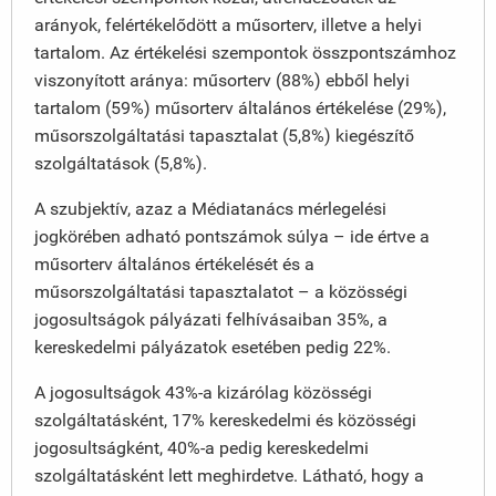
arányok, felértékelődött a műsorterv, illetve a helyi
tartalom. Az értékelési szempontok összpontszámhoz
viszonyított aránya: műsorterv (88%) ebből helyi
tartalom (59%) műsorterv általános értékelése (29%),
műsorszolgáltatási tapasztalat (5,8%) kiegészítő
szolgáltatások (5,8%).
A szubjektív, azaz a Médiatanács mérlegelési
jogkörében adható pontszámok súlya – ide értve a
műsorterv általános értékelését és a
műsorszolgáltatási tapasztalatot – a közösségi
jogosultságok pályázati felhívásaiban 35%, a
kereskedelmi pályázatok esetében pedig 22%.
A jogosultságok 43%-a kizárólag közösségi
szolgáltatásként, 17% kereskedelmi és közösségi
jogosultságként, 40%-a pedig kereskedelmi
szolgáltatásként lett meghirdetve. Látható, hogy a