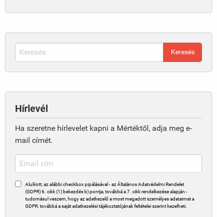
Hírlevél
Ha szeretne hírlevelet kapni a Mértéktől, adja meg e-
mail címét.
Alulírott, az alábbi checkbox pipálásával - az Általános Adatvédelmi Rendelet
(GDPR) 6. cikk (1) bekezdés b) pontja, továbbá a 7. cikk rendelkezése alapján -
tudomásul veszem, hogy az adatkezelő a most megadott személyes adataimat a
GDPR, továbbá a saját adatkezelési tájékoztatójának feltételei szerint kezelheti.