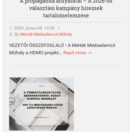
A propaganda árnyalatai – A 2026-os
választási kampány híreinek
tartalomelemzése
2026. június 08. 14:39
|
By
Mérték Médiaelemző Műhely
VEZETŐI ÖSSZEFOGLALÓ • A Mérték Médiaelemző
Műhely a HDMO projekt...
Read more →