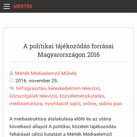
MÉRTÉK
A politikai tájékozódás forrásai
Magyarországon 2016
Mérték Médiaelemző Műhely
2016. november 25.
hírfogyasztás
,
kereskedelmim televízió
,
közszolgálati televízió
,
közvéleménykutatás
,
médiastruktúra
,
nyomtatott sajtó
,
online
,
rádiós piac
A médiastruktúra átalakulása előtti és az utána
következő állapot A politikai, közéleti tájékozódás
feltárását célzó kutatást a Mérték Médiaelemző