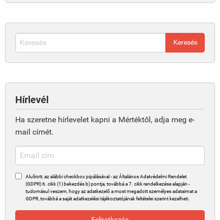
Hírlevél
Ha szeretne hírlevelet kapni a Mértéktől, adja meg e-
mail címét.
Alulírott, az alábbi checkbox pipálásával - az Általános Adatvédelmi Rendelet
(GDPR) 6. cikk (1) bekezdés b) pontja, továbbá a 7. cikk rendelkezése alapján -
tudomásul veszem, hogy az adatkezelő a most megadott személyes adataimat a
GDPR, továbbá a saját adatkezelési tájékoztatójának feltételei szerint kezelheti.