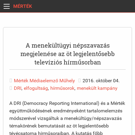
MÉRTÉK
A menekültügyi népszavazás
megjelenése az öt legjelentősebb
televíziós hírműsorban
Mérték Médiaelemző Műhely
2016. október 04.
DRI
,
elfogultság
,
hírműsorok
,
menekült kampány
A DRI (Democracy Reporting International) és a Mérték
együttműködésének eredményeként tartalomelemzés
módszerével vizsgáltuk a menekültügy/népszavazás
témakörének bemutatását az öt legjelentősebb
tévécsatorna hírműsoraiban. A kutatás főbb