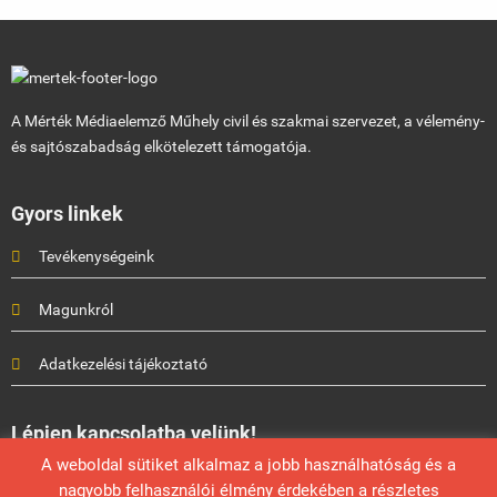
A Mérték Médiaelemző Műhely civil és szakmai szervezet, a vélemény-
és sajtószabadság elkötelezett támogatója.
Gyors linkek
Tevékenységeink
Magunkról
Adatkezelési tájékoztató
Lépjen kapcsolatba velünk!
A weboldal sütiket alkalmaz a jobb használhatóság és a
Mérték Médiaelemző Műhely
nagyobb felhasználói élmény érdekében a részletes