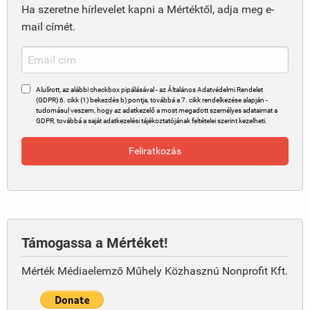
Ha szeretne hírlevelet kapni a Mértéktől, adja meg e-
mail címét.
Alulírott, az alábbi checkbox pipálásával - az Általános Adatvédelmi Rendelet
(GDPR) 6. cikk (1) bekezdés b) pontja, továbbá a 7. cikk rendelkezése alapján -
tudomásul veszem, hogy az adatkezelő a most megadott személyes adataimat a
GDPR, továbbá a saját adatkezelési tájékoztatójának feltételei szerint kezelheti.
Támogassa a Mértéket!
Mérték Médiaelemző Műhely Közhasznú Nonprofit Kft.