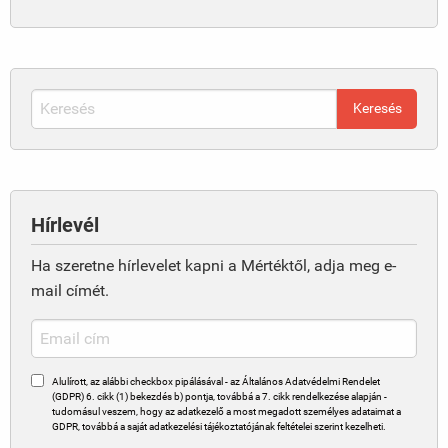
Hírlevél
Ha szeretne hírlevelet kapni a Mértéktől, adja meg e-
mail címét.
Alulírott, az alábbi checkbox pipálásával - az Általános Adatvédelmi Rendelet
(GDPR) 6. cikk (1) bekezdés b) pontja, továbbá a 7. cikk rendelkezése alapján -
tudomásul veszem, hogy az adatkezelő a most megadott személyes adataimat a
GDPR, továbbá a saját adatkezelési tájékoztatójának feltételei szerint kezelheti.