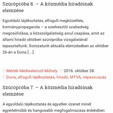
Szúrópróba 8. – A közmédia híradóinak
elemzése
Egyoldalú tájékoztatás, elfogult megközelítés,
kormánypropaganda – a szerkesztői szabadság
megcsúfolása, a közszolgálatiság arcul csapása, amit az
állami híradó októberi szúrópróba vizsgálatánál
tapasztaltunk. Sorozatunk aktuális elemzésében az október
26-án a Duna […]
Mérték Médiaelemző Műhely
2016. október 28.
Duna
,
elfogult tájékoztatás
,
híradó
,
MTVA
,
népszavazás
Szúrópróba 7. – A közmédia híradóinak
elemzése
A egyoldalú tájékoztatás és egyetlen üzenet minél
egyértelműbb és hangosabb megfogalmazása érdekében