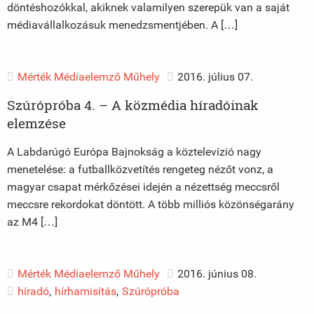
döntéshozókkal, akiknek valamilyen szerepük van a saját
médiavállalkozásuk menedzsmentjében. A […]
Mérték Médiaelemző Műhely
2016. július 07.
Szúrópróba 4. – A közmédia híradóinak
elemzése
A Labdarúgó Európa Bajnokság a köztelevízió nagy
menetelése: a futballközvetítés rengeteg nézőt vonz, a
magyar csapat mérkőzései idején a nézettség meccsről
meccsre rekordokat döntött. A több milliós közönségarány
az M4 […]
Mérték Médiaelemző Műhely
2016. június 08.
híradó
,
hírhamisítás
,
Szúrópróba