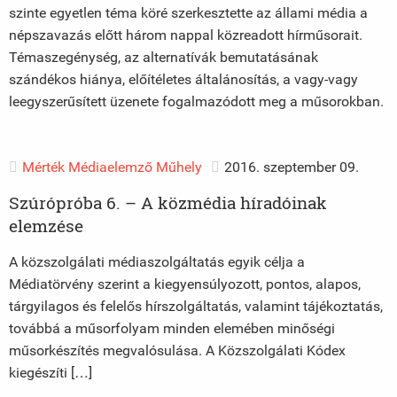
szinte egyetlen téma köré szerkesztette az állami média a
népszavazás előtt három nappal közreadott hírműsorait.
Témaszegénység, az alternatívák bemutatásának
szándékos hiánya, előítéletes általánosítás, a vagy-vagy
leegyszerűsített üzenete fogalmazódott meg a műsorokban.
Mérték Médiaelemző Műhely
2016. szeptember 09.
Szúrópróba 6. – A közmédia híradóinak
elemzése
A közszolgálati médiaszolgáltatás egyik célja a
Médiatörvény szerint a kiegyensúlyozott, pontos, alapos,
tárgyilagos és felelős hírszolgáltatás, valamint tájékoztatás,
továbbá a műsorfolyam minden elemében minőségi
műsorkészítés megvalósulása. A Közszolgálati Kódex
kiegészíti […]