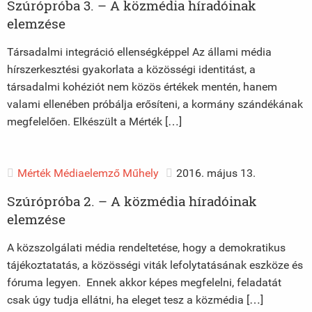
Szúrópróba 3. – A közmédia híradóinak
elemzése
Társadalmi integráció ellenségképpel Az állami média
hírszerkesztési gyakorlata a közösségi identitást, a
társadalmi kohéziót nem közös értékek mentén, hanem
valami ellenében próbálja erősíteni, a kormány szándékának
megfelelően. Elkészült a Mérték […]
Mérték Médiaelemző Műhely
2016. május 13.
Szúrópróba 2. – A közmédia híradóinak
elemzése
A közszolgálati média rendeltetése, hogy a demokratikus
tájékoztatatás, a közösségi viták lefolytatásának eszköze és
fóruma legyen. Ennek akkor képes megfelelni, feladatát
csak úgy tudja ellátni, ha eleget tesz a közmédia […]