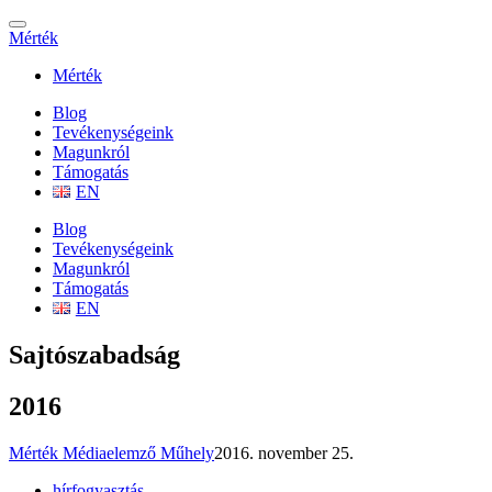
Mérték
Mérték
Blog
Tevékenységeink
Magunkról
Támogatás
EN
Blog
Tevékenységeink
Magunkról
Támogatás
EN
Sajtószabadság
2016
Mérték Médiaelemző Műhely
2016. november 25.
hírfogyasztás
,