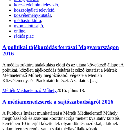
kereskedelmim televízió
,
közszolgálati televízió
,
közvéleménykutatás
,
médiastruktúra
,
nyomtatott sajtó
,
online
,
rádiós piac
A politikai tájékozódás forrásai Magyarországon
2016
A médiastruktúra átalakulása előtti és az utána következő állapot A
politikai, közéleti tájékozódás feltárását célzó kutatást a Mérték
Médiaelemző Műhely megbízásából végezte a Medián
Közvélemény- és Piackutató Intézet. Az adatok […]
Mérték Médiaelemző Műhely
2016. július 18.
A médiamenedzserek a sajtószabadságról 2016
A Publicus Intézet munkatársai a Mérték Médiaelemző Műhely
megbízásából és szakmai koordinációja mellett kvalitatív kutatás
keretében 10 interjút készítettek olyan döntéshozókkal, akiknek
valamilyen szerepük van a saját médiavállalkozásuk