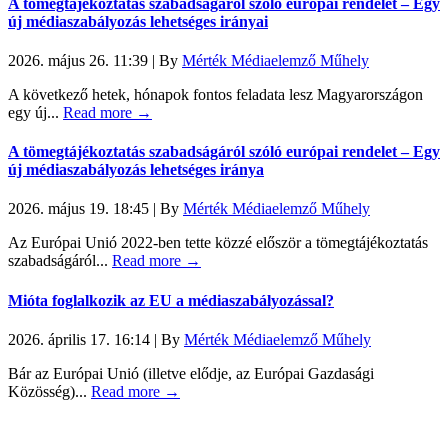
A tömegtájékoztatás szabadságáról szóló európai rendelet – Egy
új médiaszabályozás lehetséges irányai
2026. május 26. 11:39
|
By
Mérték Médiaelemző Műhely
A következő hetek, hónapok fontos feladata lesz Magyarországon
egy új...
Read more →
A tömegtájékoztatás szabadságáról szóló európai rendelet – Egy
új médiaszabályozás lehetséges iránya
2026. május 19. 18:45
|
By
Mérték Médiaelemző Műhely
Az Európai Unió 2022-ben tette közzé először a tömegtájékoztatás
szabadságáról...
Read more →
Mióta foglalkozik az EU a médiaszabályozással?
2026. április 17. 16:14
|
By
Mérték Médiaelemző Műhely
Bár az Európai Unió (illetve elődje, az Európai Gazdasági
Közösség)...
Read more →