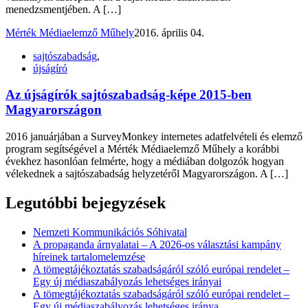
menedzsmentjében. A […]
Mérték Médiaelemző Műhely
2016. április 04.
sajtószabadság
,
újságíró
Az újságírók sajtószabadság-képe 2015-ben
Magyarországon
2016 januárjában a SurveyMonkey internetes adatfelvételi és elemző
program segítségével a Mérték Médiaelemző Műhely a korábbi
évekhez hasonlóan felmérte, hogy a médiában dolgozók hogyan
vélekednek a sajtószabadság helyzetéről Magyarországon. A […]
Legutóbbi bejegyzések
Nemzeti Kommunikációs Sóhivatal
A propaganda árnyalatai – A 2026-os választási kampány
híreinek tartalomelemzése
A tömegtájékoztatás szabadságáról szóló európai rendelet –
Egy új médiaszabályozás lehetséges irányai
A tömegtájékoztatás szabadságáról szóló európai rendelet –
Egy új médiaszabályozás lehetséges iránya