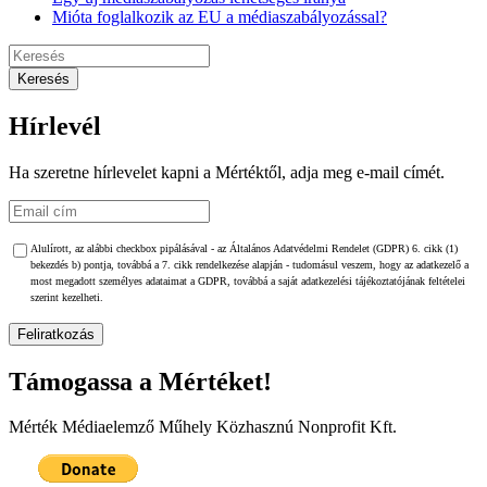
Mióta foglalkozik az EU a médiaszabályozással?
Hírlevél
Ha szeretne hírlevelet kapni a Mértéktől, adja meg e-mail címét.
Alulírott, az alábbi checkbox pipálásával - az Általános Adatvédelmi Rendelet (GDPR) 6. cikk (1)
bekezdés b) pontja, továbbá a 7. cikk rendelkezése alapján - tudomásul veszem, hogy az adatkezelő a
most megadott személyes adataimat a GDPR, továbbá a saját adatkezelési tájékoztatójának feltételei
szerint kezelheti.
Támogassa a Mértéket!
Mérték Médiaelemző Műhely Közhasznú Nonprofit Kft.