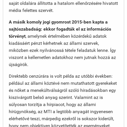
saját oldalára állította a hatalom ellenőrzésére hivatott
média felettes szervét.
A másik komoly jogi gyomrost 2015-ben kapta a
sajtószabadság: ekkor fogadták el az információs
törvényt
, amelynek értelmében közérdekű adatok
kiadásáért pénzt kérhetnek az állami szervek,
miközben ezek nyilvánossá tétele feladatuk lenne. Így
viszont a kellemetlen adatokhoz nem jutnak hozzá az
újságírók.
Direktebb cenzúrára is volt példa az utóbbi években:
például az állami köztévé nem mutathatott gyerekeket
és nőket a menekültválságról szóló híradásokban egy
kiszivárgott belső anyag szerint. Valamint az is
súlyosan torzítja a hírpiacot, hogy az állami
hírügynökség, az MTI a legtöbb anyagát ingyenesen
elérhetővé teszi, márpedig ezekről is sokszor kiderült,
hogy nem objektíven közvetítették az eseményeket.