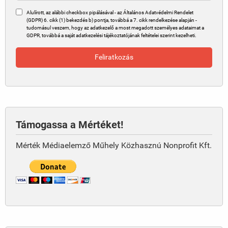
Alulírott, az alábbi checkbox pipálásával - az Általános Adatvédelmi Rendelet
(GDPR) 6. cikk (1) bekezdés b) pontja, továbbá a 7. cikk rendelkezése alapján -
tudomásul veszem, hogy az adatkezelő a most megadott személyes adataimat a
GDPR, továbbá a saját adatkezelési tájékoztatójának feltételei szerint kezelheti.
Támogassa a Mértéket!
Mérték Médiaelemző Műhely Közhasznú Nonprofit Kft.