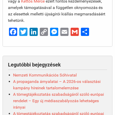
vagy a
Kettős Mérce
ezért fontos kezdeményezések,
amelyek támogatásával a független oknyomozás és
az elesettek melletti újságírói kiállás megmaradásáért
tehetünk.
Facebook
Twitter
LinkedIn
Copy
Messenger
Email
Gmail
Ossza
Link
meg
Legutóbbi bejegyzések
Nemzeti Kommunikációs Sóhivatal
A propaganda árnyalatai – A 2026-os választási
kampány híreinek tartalomelemzése
A tömegtájékoztatás szabadságáról szóló európai
rendelet – Egy új médiaszabályozás lehetséges
irányai
A tömegtájékoztatás szabadságáról szóló európai