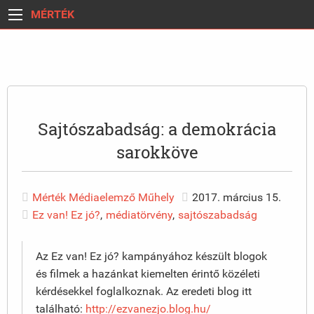
MÉRTÉK
Sajtószabadság: a demokrácia
sarokköve
Mérték Médiaelemző Műhely
2017. március 15.
Ez van! Ez jó?
,
médiatörvény
,
sajtószabadság
Az Ez van! Ez jó? kampányához készült blogok
és filmek a hazánkat kiemelten érintő közéleti
kérdésekkel foglalkoznak. Az eredeti blog itt
található:
http://ezvanezjo.blog.hu/