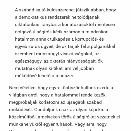
A szabad sajtó kulcsszerepet játszik abban, hogy
a demokratikus rendszerek ne tolódjanak
diktatórikus irányba: a korlátozásoktól mentesen
dolgozó újságírók kérik számon a mindenkori
hatalmon annak túlkapásait, korrupciós- és
egyéb zűrös ügyeit, de ők tárják fel a polgárokkal
szembeni munkaügyi visszásságokat, az
egészségügy, az oktatás hiányosságait, ők
mutatnak olyan kritikát, amivel jobban
működővé tehető a rendszer.
Nem véletlen, hogy egyre többször hallunk szerte a
világban arról, hogy a hatalommal rendelkezők
megpróbálják korlátozni az újságírók szabad
működését. Gondoljunk csak az olyan képekre a
közelmúltból, amelyeken török újságírókat vezetnek el
munkahelyükről egyenruhások. Vagy arra, hogy