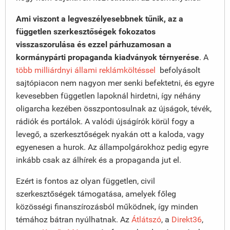
Ami viszont a legveszélyesebbnek tűnik, az a
független szerkesztőségek fokozatos
visszaszorulása és ezzel párhuzamosan a
kormánypárti propaganda kiadványok térnyerése
. A
több milliárdnyi állami reklámköltéssel
befolyásolt
sajtópiacon nem nagyon mer senki befektetni, és egyre
kevesebben független lapoknál hirdetni, így néhány
oligarcha kezében összpontosulnak az újságok, tévék,
rádiók és portálok. A valódi újságírók körül fogy a
levegő, a szerkesztőségek nyakán ott a kaloda, vagy
egyenesen a hurok. Az állampolgárokhoz pedig egyre
inkább csak az álhírek és a propaganda jut el.
Ezért is fontos az olyan független, civil
szerkesztőségek támogatása, amelyek főleg
közösségi finanszírozásból működnek, így minden
témához bátran nyúlhatnak. Az
Átlátszó
, a
Direkt36
,