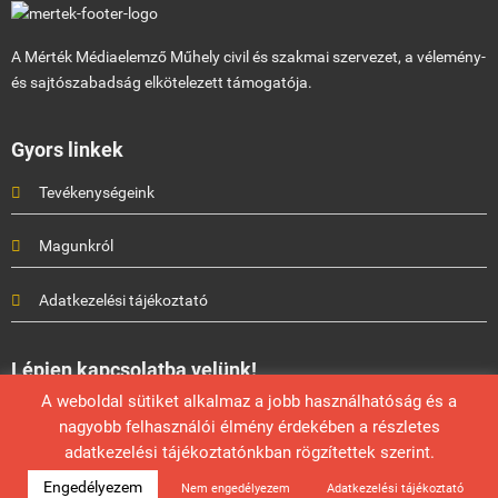
A Mérték Médiaelemző Műhely civil és szakmai szervezet, a vélemény-
és sajtószabadság elkötelezett támogatója.
Gyors linkek
Tevékenységeink
Magunkról
Adatkezelési tájékoztató
Lépjen kapcsolatba velünk!
A weboldal sütiket alkalmaz a jobb használhatóság és a
Mérték Médiaelemző Műhely
nagyobb felhasználói élmény érdekében a részletes
info@mertek.eu
adatkezelési tájékoztatónkban rögzítettek szerint.
Engedélyezem
Nem engedélyezem
Adatkezelési tájékoztató