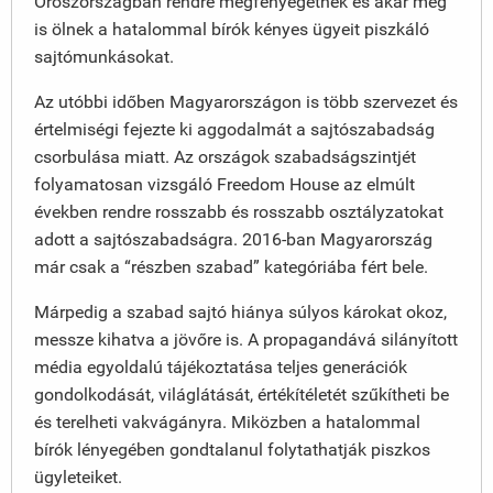
Oroszországban rendre megfenyegetnek és akár meg
is ölnek a hatalommal bírók kényes ügyeit piszkáló
sajtómunkásokat.
Az utóbbi időben Magyarországon is több szervezet és
értelmiségi fejezte ki aggodalmát a sajtószabadság
csorbulása miatt. Az országok szabadságszintjét
folyamatosan vizsgáló Freedom House az elmúlt
években rendre rosszabb és rosszabb osztályzatokat
adott a sajtószabadságra. 2016-ban Magyarország
már csak a “részben szabad” kategóriába fért bele.
Márpedig a szabad sajtó hiánya súlyos károkat okoz,
messze kihatva a jövőre is. A propagandává silányított
média egyoldalú tájékoztatása teljes generációk
gondolkodását, világlátását, értékítéletét szűkítheti be
és terelheti vakvágányra. Miközben a hatalommal
bírók lényegében gondtalanul folytathatják piszkos
ügyleteiket.