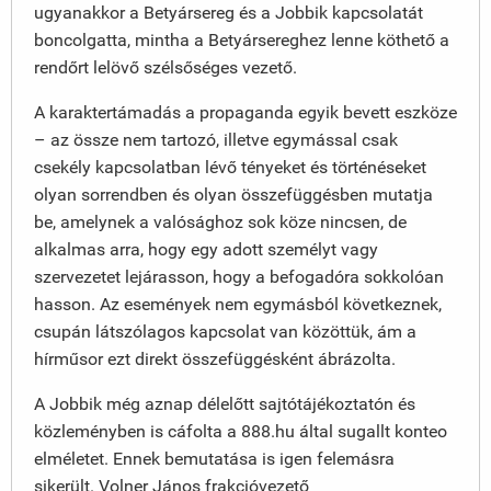
ugyanakkor a Betyársereg és a Jobbik kapcsolatát
boncolgatta, mintha a Betyársereghez lenne köthető a
rendőrt lelövő szélsőséges vezető.
A karaktertámadás a propaganda egyik bevett eszköze
– az össze nem tartozó, illetve egymással csak
csekély kapcsolatban lévő tényeket és történéseket
olyan sorrendben és olyan összefüggésben mutatja
be, amelynek a valósághoz sok köze nincsen, de
alkalmas arra, hogy egy adott személyt vagy
szervezetet lejárasson, hogy a befogadóra sokkolóan
hasson. Az események nem egymásból következnek,
csupán látszólagos kapcsolat van közöttük, ám a
hírműsor ezt direkt összefüggésként ábrázolta.
A Jobbik még aznap délelőtt sajtótájékoztatón és
közleményben is cáfolta a 888.hu által sugallt konteo
elméletet. Ennek bemutatása is igen felemásra
sikerült. Volner János frakcióvezető