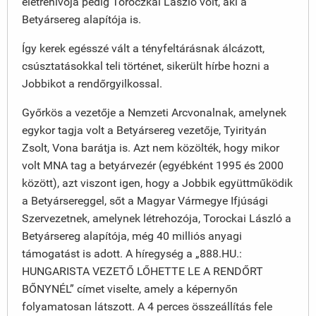
életrehívója pedig Toroczkai László volt, aki a
Betyársereg alapítója is.
Így kerek egésszé vált a tényfeltárásnak álcázott,
csúsztatásokkal teli történet, sikerült hírbe hozni a
Jobbikot a rendőrgyilkossal.
Győrkös a vezetője a Nemzeti Arcvonalnak, amelynek
egykor tagja volt a Betyársereg vezetője, Tyirityán
Zsolt, Vona barátja is. Azt nem közölték, hogy mikor
volt MNA tag a betyárvezér (egyébként 1995 és 2000
között), azt viszont igen, hogy a Jobbik együttműködik
a Betyársereggel, sőt a Magyar Vármegye Ifjúsági
Szervezetnek, amelynek létrehozója, Torockai László a
Betyársereg alapítója, még 40 milliós anyagi
támogatást is adott. A híregység a „888.HU.:
HUNGARISTA VEZETŐ LŐHETTE LE A RENDŐRT
BŐNYNÉL” címet viselte, amely a képernyőn
folyamatosan látszott. A 4 perces összeállítás fele