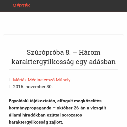
MÉRTÉK
Szúrópróba 8. – Három
karaktergyilkosság egy adásban
Mérték Médiaelemző Műhely
2016. november 30.
Egyoldalú tájékoztatás, elfogult megközelítés,
kormánypropaganda – október 26-án a vizsgált
állami híradókban ezúttal sorozatos
karaktergyilkosság zajlott.