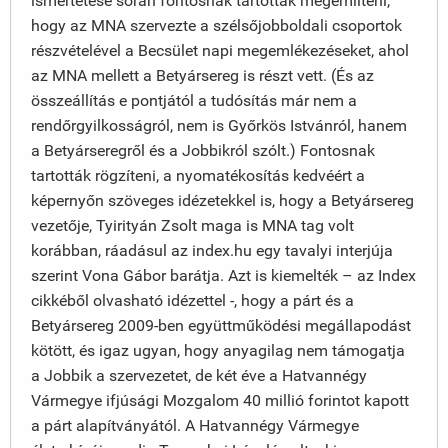
ismertetése során fontosnak tartották megemlíteni,
hogy az MNA szervezte a szélsőjobboldali csoportok
részvételével a Becsület napi megemlékezéseket, ahol
az MNA mellett a Betyársereg is részt vett. (És az
összeállítás e pontjától a tudósítás már nem a
rendőrgyilkosságról, nem is Győrkös Istvánról, hanem
a Betyárseregről és a Jobbikról szólt.) Fontosnak
tartották rögzíteni, a nyomatékosítás kedvéért a
képernyőn szöveges idézetekkel is, hogy a Betyársereg
vezetője, Tyirityán Zsolt maga is MNA tag volt
korábban, ráadásul az index.hu egy tavalyi interjúja
szerint Vona Gábor barátja. Azt is kiemelték – az Index
cikkéből olvasható idézettel -, hogy a párt és a
Betyársereg 2009-ben együttműködési megállapodást
kötött, és igaz ugyan, hogy anyagilag nem támogatja
a Jobbik a szervezetet, de két éve a Hatvannégy
Vármegye ifjúsági Mozgalom 40 millió forintot kapott
a párt alapítványától. A Hatvannégy Vármegye