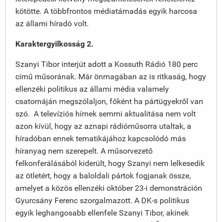
kötötte. A többfrontos médiatámadás egyik harcosa
az állami híradó volt.
Karaktergyilkosság 2.
Szanyi Tibor interjút adott a Kossuth Rádió 180 perc
című műsorának. Már önmagában az is ritkaság, hogy
ellenzéki politikus az állami média valamely
csatornáján megszólaljon, főként ha pártügyekről van
szó. A televíziós hírnek semmi aktualitása nem volt
azon kívül, hogy az aznapi rádióműsorra utaltak, a
híradóban ennek tematikájához kapcsolódó más
híranyag nem szerepelt. A műsorvezető
felkonferálásából kiderült, hogy Szanyi nem lelkesedik
az ötletért, hogy a baloldali pártok fogjanak össze,
amelyet a közös ellenzéki október 23-i demonstráción
Gyurcsány Ferenc szorgalmazott. A DK-s politikus
egyik leghangosabb ellenfele Szanyi Tibor, akinek