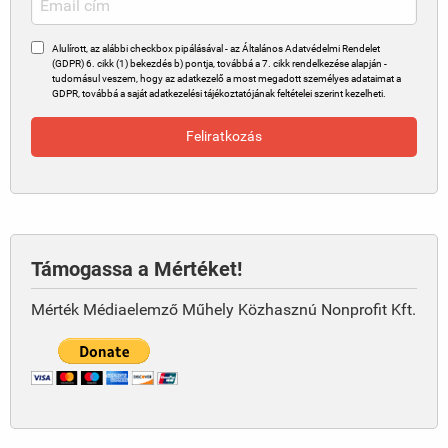
Alulírott, az alábbi checkbox pipálásával - az Általános Adatvédelmi Rendelet
(GDPR) 6. cikk (1) bekezdés b) pontja, továbbá a 7. cikk rendelkezése alapján -
tudomásul veszem, hogy az adatkezelő a most megadott személyes adataimat a
GDPR, továbbá a saját adatkezelési tájékoztatójának feltételei szerint kezelheti.
Támogassa a Mértéket!
Mérték Médiaelemző Műhely Közhasznú Nonprofit Kft.