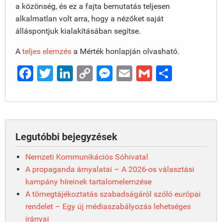
a közönség, és ez a fajta bemutatás teljesen
alkalmatlan volt arra, hogy a nézőket saját
álláspontjuk kialakításában segítse.
A
teljes elemzés
a Mérték honlapján olvasható.
Facebook
Twitter
LinkedIn
Copy
Messenger
Email
Gmail
Ossza
Link
meg
Legutóbbi bejegyzések
Nemzeti Kommunikációs Sóhivatal
A propaganda árnyalatai – A 2026-os választási
kampány híreinek tartalomelemzése
A tömegtájékoztatás szabadságáról szóló európai
rendelet – Egy új médiaszabályozás lehetséges
irányai