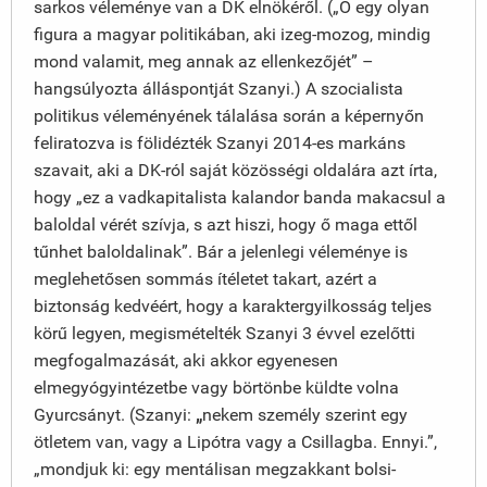
sarkos véleménye van a DK elnökéről. („Ő egy olyan
figura a magyar politikában, aki izeg-mozog, mindig
mond valamit, meg annak az ellenkezőjét” –
hangsúlyozta álláspontját Szanyi.) A szocialista
politikus véleményének tálalása során a képernyőn
feliratozva is fölidézték Szanyi 2014-es markáns
szavait, aki a DK-ról saját közösségi oldalára azt írta,
hogy „ez a vadkapitalista kalandor banda makacsul a
baloldal vérét szívja, s azt hiszi, hogy ő maga ettől
tűnhet baloldalinak”. Bár a jelenlegi véleménye is
meglehetősen sommás ítéletet takart, azért a
biztonság kedvéért, hogy a karaktergyilkosság teljes
körű legyen, megismételték Szanyi 3 évvel ezelőtti
megfogalmazását, aki akkor egyenesen
elmegyógyintézetbe vagy börtönbe küldte volna
Gyurcsányt. (Szanyi:
„
nekem személy szerint egy
ötletem van, vagy a Lipótra vagy a Csillagba. Ennyi.”,
„mondjuk ki: egy mentálisan megzakkant bolsi-