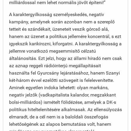
milliárdossal nem lehet normális jövőt építeni!”
A karaktergyilkosság személyeskedés, negatív
kampány, amelynek során azonban nem a szereplő
tetteit és szándékait, üzeneteit veszik górcső alá,
hanem az üzenet a politikus jellemére koncentrál, s ezt
igyekszik karikírozni, kiforgatni. A karaktergyilkosság a
jellemre vonatkozó megsemmisítő célzatú
általánosítás. Ezt jelzi, hogy az állami híradó nem csak
az aznap reggeli rádióinterjú megállapításait
használta fel Gyurcsány lejáratásához, hanem Szanyi
két-három évvel ezelőtti szövegeit is felelevenítette.
Aminek egyetlen indoka lehetett: olyan markáns,
negatív jelzők (vadkapitalista kalandor, megzakkant
bolsi-milliárdos) ismételt fölidézése, amelyek a DK-s
politikus hiteltelenítésére alkalmasak. Az ellensúlyozás
elmaradt, de a cél nem is a baloldali összefogás
lehetőségének az alapos bemutatása volt, hanem