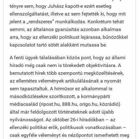
tényre sem, hogy Juhász kapott-e ezért esetleg
ellenszolgáltatást, illetve az sem fejtették ki, hogy mit
jelent a „rendszeres” munkálkodás. Konkrétum tehát
semmi, az általános gyanúsítás azonban alkalmas
arra, hogy az ellenzéki politikust lejárassa, bűnözőkkel
kapcsolatot tartó sötét alakként mutassa be.
A fenti ügyek tálalásában közös pont, hogy az állami
híradó még csak nem is törekedett objektivitásra. A
bemutatott hírek több szempontú megközelítésének,
az ellentétes vélemények artikulálásának a nyomát
sem tapasztaltuk. A hírműsor ez alkalommal is
másodközlésekre szorítkozott, a kormánypárti
médiacsalád (ripost.hu, 888.hu, origo.hu, közrádió)
által már feldolgozott történeteknek adott újabb
nyilvánosságot. Az október 26-i híradókban – az
ellenzéki politikai erők, politikusok vonatkozásában –
csak egyféle véleményt és nézőpontot ismerhetett meg