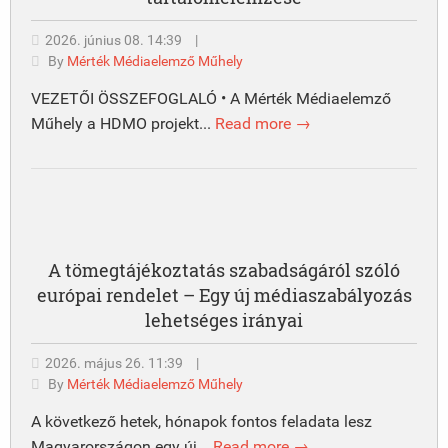
2026. június 08. 14:39
|
By
Mérték Médiaelemző Műhely
VEZETŐI ÖSSZEFOGLALÓ • A Mérték Médiaelemző
Műhely a HDMO projekt...
Read more →
A tömegtájékoztatás szabadságáról szóló
európai rendelet – Egy új médiaszabályozás
lehetséges irányai
2026. május 26. 11:39
|
By
Mérték Médiaelemző Műhely
A következő hetek, hónapok fontos feladata lesz
Magyarországon egy új...
Read more →