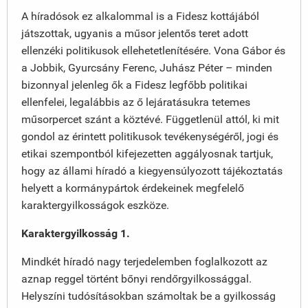
A híradósok ez alkalommal is a Fidesz kottájából
játszottak, ugyanis a műsor jelentős teret adott
ellenzéki politikusok ellehetetlenítésére. Vona Gábor és
a Jobbik, Gyurcsány Ferenc, Juhász Péter – minden
bizonnyal jelenleg ők a Fidesz legfőbb politikai
ellenfelei, legalábbis az ő lejáratásukra tetemes
műsorpercet szánt a köztévé. Függetlenül attól, ki mit
gondol az érintett politikusok tevékenységéről, jogi és
etikai szempontból kifejezetten aggályosnak tartjuk,
hogy az állami híradó a kiegyensúlyozott tájékoztatás
helyett a kormánypártok érdekeinek megfelelő
karaktergyilkosságok eszköze.
Karaktergyilkosság 1.
Mindkét híradó nagy terjedelemben foglalkozott az
aznap reggel történt bőnyi rendőrgyilkossággal.
Helyszíni tudósításokban számoltak be a gyilkosság