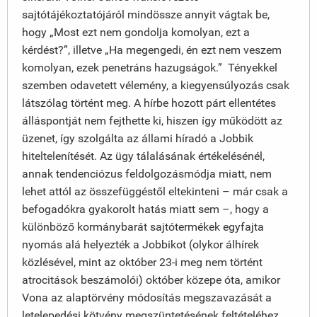
sajtótájékoztatójáról mindössze annyit vágtak be,
hogy „Most ezt nem gondolja komolyan, ezt a
kérdést?”, illetve „Ha megengedi, én ezt nem veszem
komolyan, ezek penetráns hazugságok.” Tényekkel
szemben odavetett vélemény, a kiegyensúlyozás csak
látszólag történt meg. A hírbe hozott párt ellentétes
álláspontját nem fejthette ki, hiszen így működött az
üzenet, így szolgálta az állami híradó a Jobbik
hiteltelenítését. Az ügy tálalásának értékelésénél,
annak tendenciózus feldolgozásmódja miatt, nem
lehet attól az összefüggéstől eltekinteni – már csak a
befogadókra gyakorolt hatás miatt sem –, hogy a
különböző kormánybarát sajtótermékek egyfajta
nyomás alá helyezték a Jobbikot (olykor álhírek
közlésével, mint az október 23-i meg nem történt
atrocitások beszámolói) október közepe óta, amikor
Vona az alaptörvény módosítás megszavazását a
letelepedési kötvény megszüntetésének feltételéhez