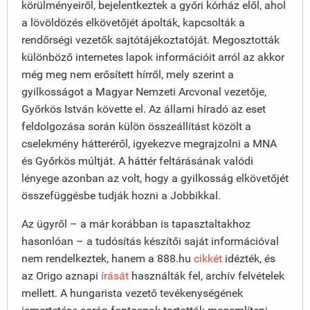
körülményeiről, bejelentkeztek a győri kórház elől, ahol
a lövöldözés elkövetőjét ápolták, kapcsolták a
rendőrségi vezetők sajtótájékoztatóját. Megosztották
különböző internetes lapok információit arról az akkor
még meg nem erősített hírről, mely szerint a
gyilkosságot a Magyar Nemzeti Arcvonal vezetője,
Győrkös István követte el. Az állami híradó az eset
feldolgozása során külön összeállítást közölt a
cselekmény hátteréről, igyekezve megrajzolni a MNA
és Győrkös múltját. A háttér feltárásának valódi
lényege azonban az volt, hogy a gyilkosság elkövetőjét
összefüggésbe tudják hozni a Jobbikkal.
Az ügyről – a már korábban is tapasztaltakhoz
hasonlóan – a tudósítás készítői saját információval
nem rendelkeztek, hanem a 888.hu
cikkét
idézték, és
az Origo aznapi
írását
használták fel, archív felvételek
mellett. A hungarista vezető tevékenységének