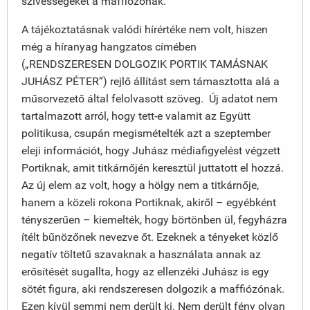
szívességeket a maffiózónak.
A tájékoztatásnak valódi hírértéke nem volt, hiszen
még a híranyag hangzatos címében
(„RENDSZERESEN DOLGOZIK PORTIK TAMÁSNAK
JUHÁSZ PÉTER”) rejlő állítást sem támasztotta alá a
műsorvezető által felolvasott szöveg. Új adatot nem
tartalmazott arról, hogy tett-e valamit az Együtt
politikusa, csupán megismételték azt a szeptember
eleji információt, hogy Juhász médiafigyelést végzett
Portiknak, amit titkárnőjén keresztül juttatott el hozzá.
Az új elem az volt, hogy a hölgy nem a titkárnője,
hanem a közeli rokona Portiknak, akiről – egyébként
tényszerűen – kiemelték, hogy börtönben ül, fegyházra
ítélt bűnözőnek nevezve őt. Ezeknek a tényeket közlő
negatív töltetű szavaknak a használata annak az
erősítését sugallta, hogy az ellenzéki Juhász is egy
sötét figura, aki rendszeresen dolgozik a maffiózónak.
Ezen kívül semmi nem derült ki. Nem derült fény olyan