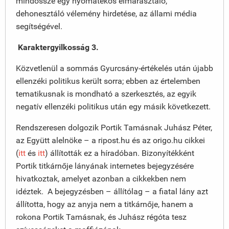
mindössze egy nyomatékos elmarasztaló,
dehonesztáló vélemény hirdetése, az állami média
segítségével.
Karaktergyilkosság 3.
Közvetlenül a sommás Gyurcsány-értékelés után újabb
ellenzéki politikus került sorra; ebben az értelemben
tematikusnak is mondható a szerkesztés, az egyik
negatív ellenzéki politikus után egy másik következett.
Rendszeresen dolgozik Portik Tamásnak Juhász Péter,
az Együtt alelnöke – a ripost.hu és az origo.hu cikkei
(
itt
és
itt
) állították ez a híradóban. Bizonyítékként
Portik titkárnője lányának internetes bejegyzésére
hivatkoztak, amelyet azonban a cikkekben nem
idéztek. A bejegyzésben – állítólag – a fiatal lány azt
állította, hogy az anyja nem a titkárnője, hanem a
rokona Portik Tamásnak, és Juhász régóta tesz