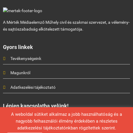
A Mérték Médiaelemző Műhely civil és szakmai szervezet, a vélemény-
és sajtószabadság elkötelezett támogatója.
Gyors linkek
Tevékenységeink
Magunkról
Adatkezelési tájékoztató
Lépjen kapcsolatba velünk!
A weboldal sütiket alkalmaz a jobb használhatóság és a
Mérték Médiaelemző Műhely
nagyobb felhasználói élmény érdekében a részletes
info@mertek.eu
adatkezelési tájékoztatónkban rögzítettek szerint.