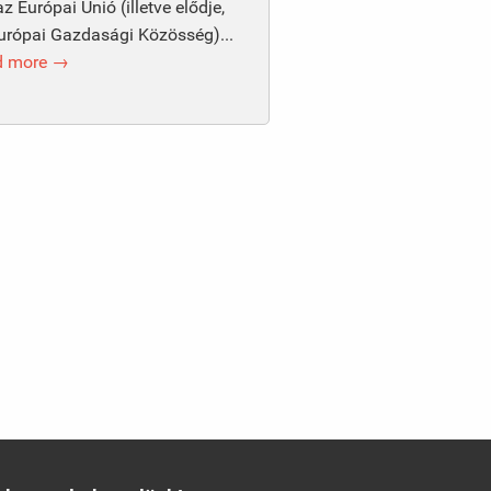
az Európai Unió (illetve elődje,
urópai Gazdasági Közösség)...
d more →