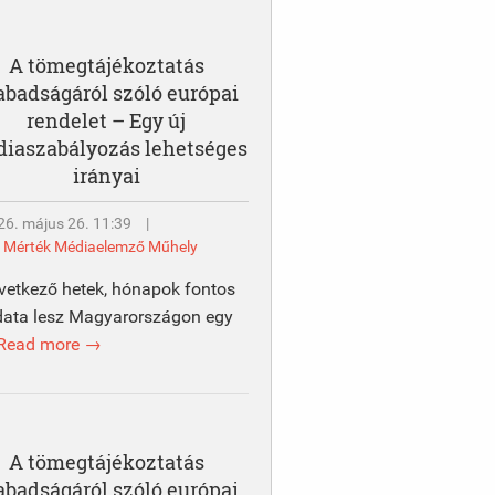
A tömegtájékoztatás
abadságáról szóló európai
rendelet – Egy új
iaszabályozás lehetséges
irányai
26. május 26. 11:39
|
y
Mérték Médiaelemző Műhely
vetkező hetek, hónapok fontos
data lesz Magyarországon egy
Read more →
A tömegtájékoztatás
abadságáról szóló európai