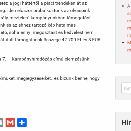
t: a jogi háttértől a piaci trendeken át az
A
ig. Idén először próbálkoztunk az olvasóink
s
 király meztelen” kampányunkban támogatást
r
nk és az ehhez tartozó kép hatalmas
m
ető, soha ennyi megosztást és kedvelést nem
i
átutalt támogatások összege 42.700 Ft és 8 EUR
M
m
ba 7. – Kampányhíradózás című elemzésünk
lmüket, megjegyzéseiket, és bízunk benne, hogy
.
n
y
essenger
Email
Gmail
Ossza
Hír