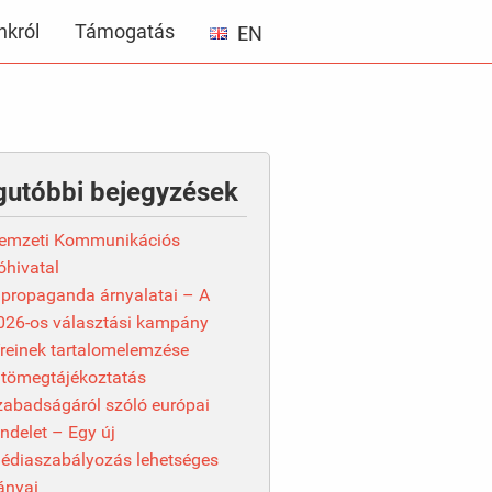
król
Támogatás
EN
gutóbbi bejegyzések
emzeti Kommunikációs
óhivatal
 propaganda árnyalatai – A
026-os választási kampány
íreinek tartalomelemzése
 tömegtájékoztatás
zabadságáról szóló európai
endelet – Egy új
édiaszabályozás lehetséges
rányai