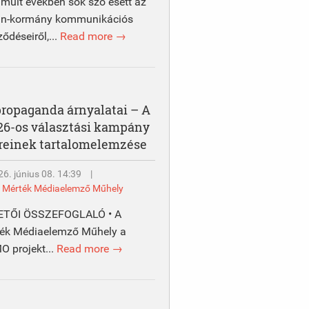
lmúlt években sok szó esett az
án-kormány kommunikációs
ződéseiről,...
Read more →
propaganda árnyalatai – A
26-os választási kampány
reinek tartalomelemzése
6. június 08. 14:39
|
y
Mérték Médiaelemző Műhely
ETŐI ÖSSZEFOGLALÓ • A
ék Médiaelemző Műhely a
 projekt...
Read more →