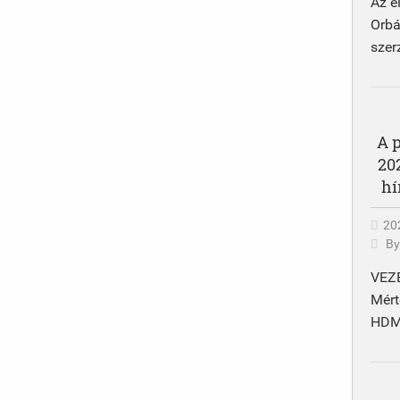
Az e
Orb
szer
A 
20
hí
202
B
VEZ
Mért
HDMO