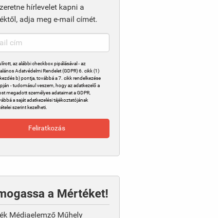
zeretne hírlevelet kapni a
éktől, adja meg e-mail címét.
ulírott, az alábbi checkbox pipálásával - az
talános Adatvédelmi Rendelet (GDPR) 6. cikk (1)
kezdés b) pontja, továbbá a 7. cikk rendelkezése
apján - tudomásul veszem, hogy az adatkezelő a
st megadott személyes adataimat a GDPR,
vábbá a saját adatkezelési tájékoztatójának
tételei szerint kezelheti.
mogassa a Mértéket!
ék Médiaelemző Műhely