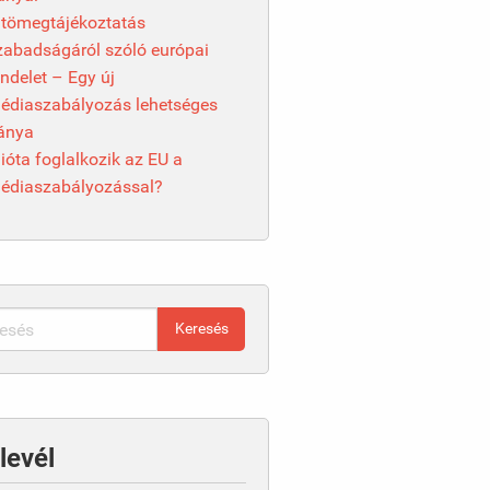
 tömegtájékoztatás
zabadságáról szóló európai
endelet – Egy új
édiaszabályozás lehetséges
ránya
ióta foglalkozik az EU a
édiaszabályozással?
levél