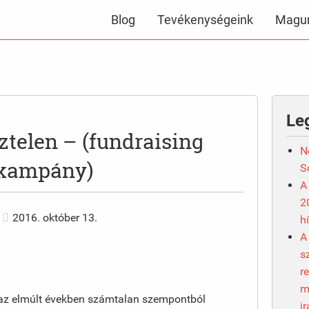
Blog
Tevékenységeink
Magun
Le
ztelen – (fundraising
N
kampány)
S
A
2
2016. október 13.
h
A
s
r
m
az elmúlt években számtalan szempontból
i