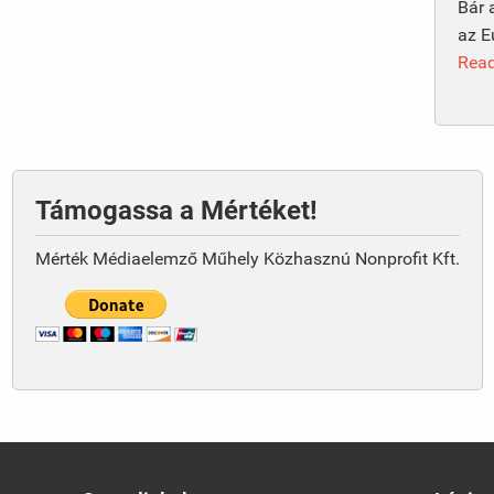
Bár 
az E
Rea
Támogassa a Mértéket!
Mérték Médiaelemző Műhely Közhasznú Nonprofit Kft.