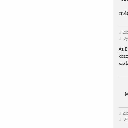
méd
20
B
Az E
közz
szab
M
202
B