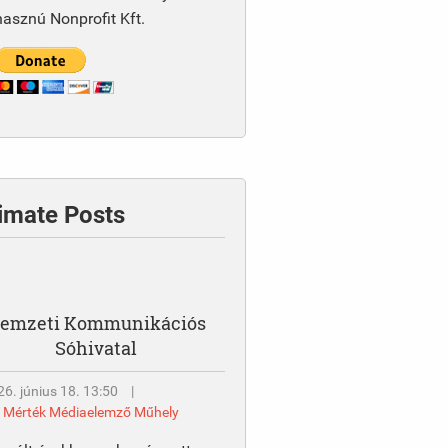
asznú Nonprofit Kft.
timate Posts
emzeti Kommunikációs
Sóhivatal
6. június 18. 13:50
|
y
Mérték Médiaelemző Műhely