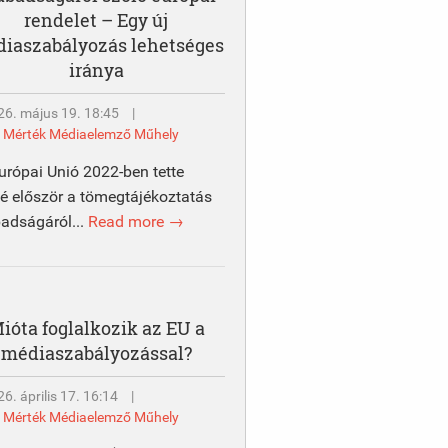
rendelet – Egy új
iaszabályozás lehetséges
iránya
26. május 19. 18:45
|
y
Mérték Médiaelemző Műhely
urópai Unió 2022-ben tette
é először a tömegtájékoztatás
adságáról...
Read more →
ióta foglalkozik az EU a
médiaszabályozással?
6. április 17. 16:14
|
y
Mérték Médiaelemző Műhely