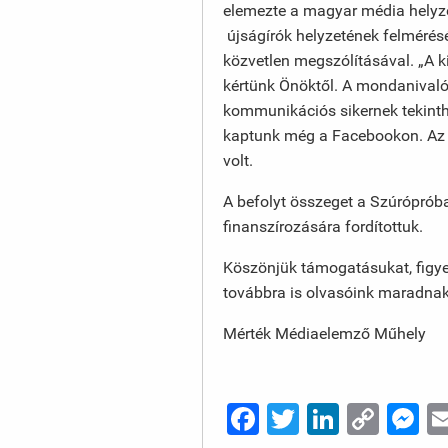
elemezte a magyar média helyzeté
újságírók helyzetének felmérésé
közvetlen megszólításával. „A
kértünk Önöktől. A mondanivaló
kommunikációs sikernek tekinth
kaptunk még a Facebookon. Az 
volt.
A befolyt összeget a Szúrópró
finanszírozására fordítottuk.
Köszönjük támogatásukat, figye
továbbra is olvasóink maradnak
Mérték Médiaelemző Műhely
Facebook
Twitter
LinkedI
Cop
M