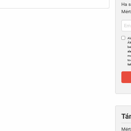
meg
Ha s
Mért
Al
Ál
be
al
mo
to
fel
Tá
Mért