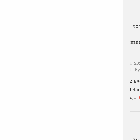
sz
méd
20
B
A kö
fela
új...
sz