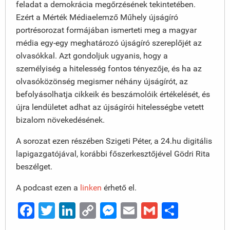
feladat a demokrácia megőrzésének tekintetében.
Ezért a Mérték Médiaelemző Műhely újságíró
portrésorozat formájában ismerteti meg a magyar
média egy-egy meghatározó újságíró szereplőjét az
olvasókkal. Azt gondoljuk ugyanis, hogy a
személyiség a hitelesség fontos tényezője, és ha az
olvasóközönség megismer néhány újságírót, az
befolyásolhatja cikkeik és beszámolóik értékelését, és
újra lendületet adhat az újságírói hitelességbe vetett
bizalom növekedésének.
A sorozat ezen részében Szigeti Péter, a 24.hu digitális
lapigazgatójával, korábbi főszerkesztőjével Gödri Rita
beszélget.
A podcast ezen a
linken
érhető el.
Facebook
Twitter
LinkedIn
Copy
Messenger
Email
Gmail
Ossza
Link
meg