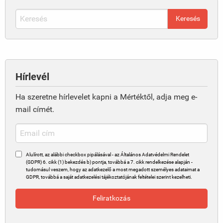
Hírlevél
Ha szeretne hírlevelet kapni a Mértéktől, adja meg e-
mail címét.
Alulírott, az alábbi checkbox pipálásával - az Általános Adatvédelmi Rendelet
(GDPR) 6. cikk (1) bekezdés b) pontja, továbbá a 7. cikk rendelkezése alapján -
tudomásul veszem, hogy az adatkezelő a most megadott személyes adataimat a
GDPR, továbbá a saját adatkezelési tájékoztatójának feltételei szerint kezelheti.