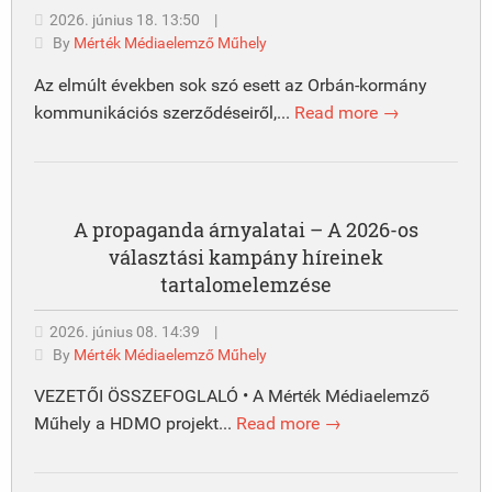
2026. június 18. 13:50
|
By
Mérték Médiaelemző Műhely
Az elmúlt években sok szó esett az Orbán-kormány
kommunikációs szerződéseiről,...
Read more →
A propaganda árnyalatai – A 2026-os
választási kampány híreinek
tartalomelemzése
2026. június 08. 14:39
|
By
Mérték Médiaelemző Műhely
VEZETŐI ÖSSZEFOGLALÓ • A Mérték Médiaelemző
Műhely a HDMO projekt...
Read more →