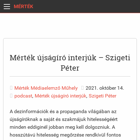
MÉRTÉK
Mérték újságíró interjúk – Szigeti
Péter
Mérték Médiaelemző Műhely
2021. október 14.
podcast
,
Mérték újságíró interjúk
,
Szigeti Péter
A dezinformációk és a propaganda világában az
újságíróknak a saját és szakmájuk hitelességéért
minden eddiginél jobban meg kell dolgozniuk. A
hosszútávú hitelesség megőrzése rendkívül fontos