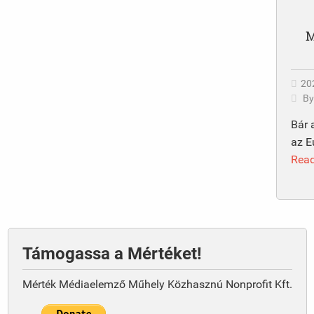
M
202
B
Bár 
az E
Rea
Támogassa a Mértéket!
Mérték Médiaelemző Műhely Közhasznú Nonprofit Kft.