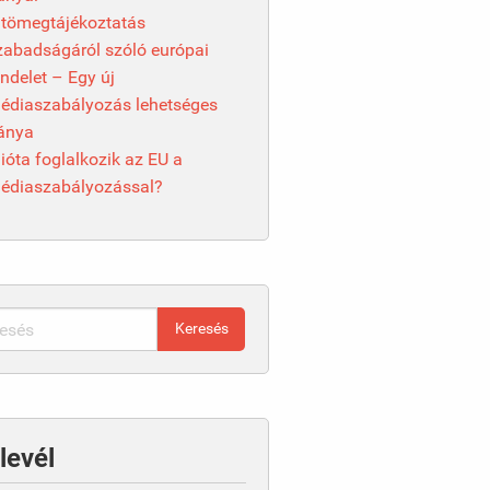
 tömegtájékoztatás
zabadságáról szóló európai
endelet – Egy új
édiaszabályozás lehetséges
ránya
ióta foglalkozik az EU a
édiaszabályozással?
levél