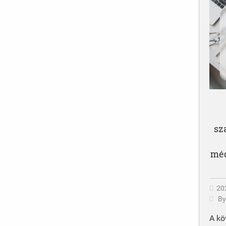
sz
méd
20
B
A kö