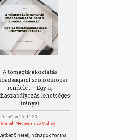
A tömegtájékoztatás
abadságáról szóló európai
rendelet – Egy új
iaszabályozás lehetséges
irányai
26. május 26. 11:39
|
y
Mérték Médiaelemző Műhely
vetkező hetek, hónapok fontos