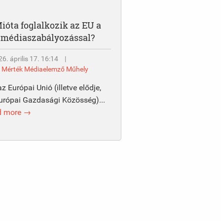
ióta foglalkozik az EU a
médiaszabályozással?
6. április 17. 16:14
|
y
Mérték Médiaelemző Műhely
az Európai Unió (illetve elődje,
urópai Gazdasági Közösség)...
d more →