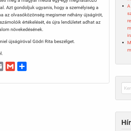
rteti meg a magyar média egy-egy meghatározó
A
kal. Azt gondoljuk ugyanis, hogy a személyiség a
s
s ha az olvasóközönség megismer néhány újságírót,
r
számolóik értékelését, és újra lendületet adhat az
m
izalom növekedésének.
i
iel újságíróval Gödri Rita beszélget.
M
m
l.
n
y
essenger
Email
Gmail
Ossza
meg
Hír