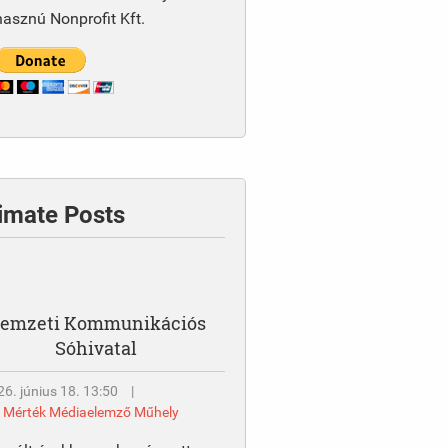
asznú Nonprofit Kft.
timate Posts
emzeti Kommunikációs
Sóhivatal
6. június 18. 13:50
|
y
Mérték Médiaelemző Műhely