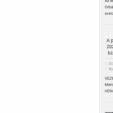
Az e
Orb
szer
A 
20
hí
202
B
VEZ
Mért
HDMO