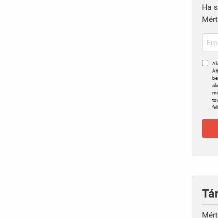
Ha s
Mért
Al
Ál
be
al
mo
to
fel
Tá
Mért