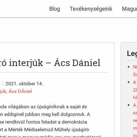
Blog
Tevékenységeink
Magun
Le
ó interjúk – Ács Dániel
N
S
A
2021. október 14.
2
júk
,
Ács DÁniel
h
A
da világában az újságíróknak a saját és
s
n eddiginél jobban meg kell dolgozniuk. A
r
e rendkívül fontos feladat a demokrácia
m
rt a Mérték Médiaelemző Műhely újságíró
i