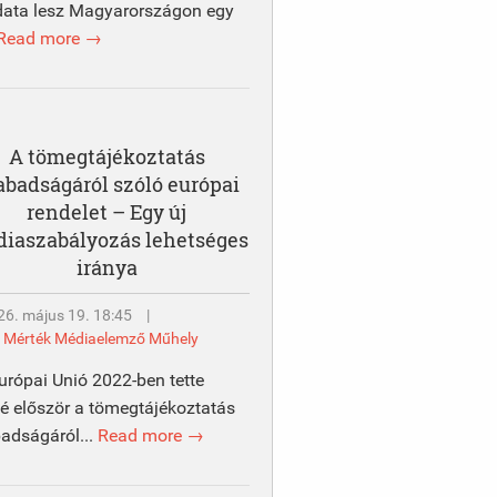
data lesz Magyarországon egy
Read more →
A tömegtájékoztatás
abadságáról szóló európai
rendelet – Egy új
iaszabályozás lehetséges
iránya
26. május 19. 18:45
|
y
Mérték Médiaelemző Műhely
urópai Unió 2022-ben tette
é először a tömegtájékoztatás
adságáról...
Read more →