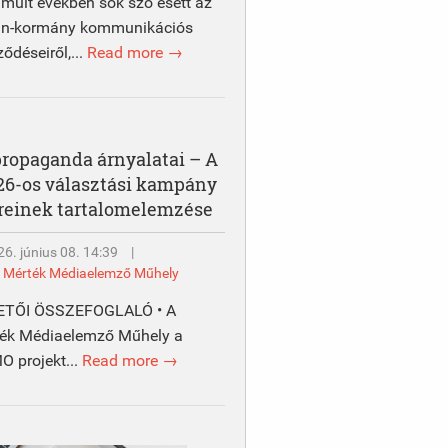
lmúlt években sok szó esett az
án-kormány kommunikációs
ződéseiről,...
Read more →
propaganda árnyalatai – A
26-os választási kampány
reinek tartalomelemzése
6. június 08. 14:39
|
y
Mérték Médiaelemző Műhely
ETŐI ÖSSZEFOGLALÓ • A
ék Médiaelemző Műhely a
 projekt...
Read more →