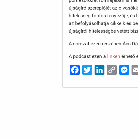
portrésorozat formájában isme
újságíró szereplőjét az olvasók
hitelesség fontos tényezője, é
az befolyásolhatja cikkeik és be
újságírói hitelességbe vetett b
A sorozat ezen részében Ács Dán
A podcast ezen a
linken
érhető e
Facebook
Twitter
LinkedI
Cop
M
Link