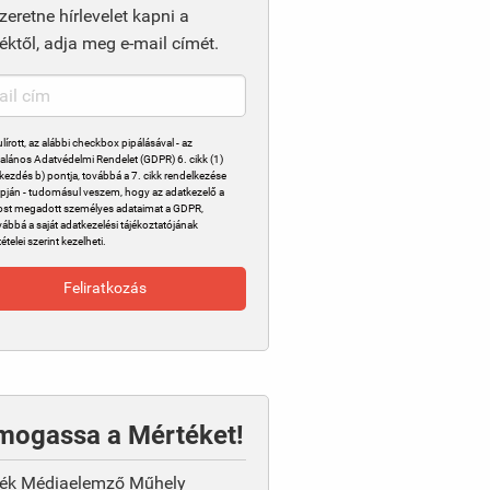
zeretne hírlevelet kapni a
éktől, adja meg e-mail címét.
ulírott, az alábbi checkbox pipálásával - az
talános Adatvédelmi Rendelet (GDPR) 6. cikk (1)
kezdés b) pontja, továbbá a 7. cikk rendelkezése
apján - tudomásul veszem, hogy az adatkezelő a
st megadott személyes adataimat a GDPR,
vábbá a saját adatkezelési tájékoztatójának
tételei szerint kezelheti.
mogassa a Mértéket!
ék Médiaelemző Műhely