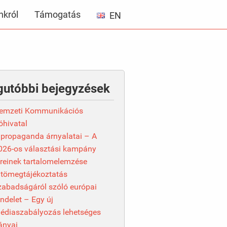
król
Támogatás
EN
gutóbbi bejegyzések
emzeti Kommunikációs
óhivatal
 propaganda árnyalatai – A
026-os választási kampány
íreinek tartalomelemzése
 tömegtájékoztatás
zabadságáról szóló európai
endelet – Egy új
édiaszabályozás lehetséges
rányai