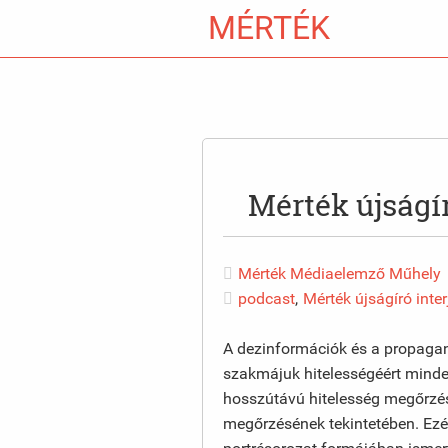
MÉRTÉK
Mérték újságír
Mérték Médiaelemző Műhely
podcast
,
Mérték újságíró inter
A dezinformációk és a propagan
szakmájuk hitelességéért minde
hosszútávú hitelesség megőrzés
megőrzésének tekintetében. Ezé