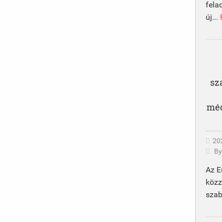
fela
új...
sz
méd
20
B
Az E
közz
szab