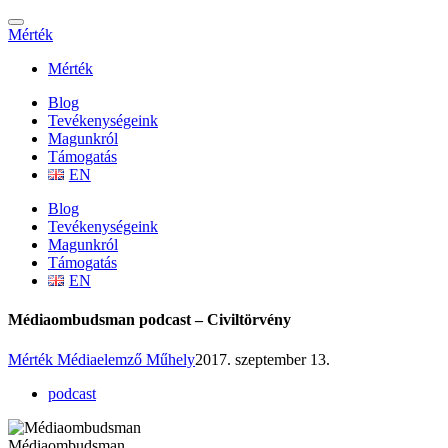
Mérték
Mérték
Blog
Tevékenységeink
Magunkról
Támogatás
EN
Blog
Tevékenységeink
Magunkról
Támogatás
EN
Médiaombudsman podcast – Civiltörvény
Mérték Médiaelemző Műhely
2017. szeptember 13.
podcast
Médiaombudsman