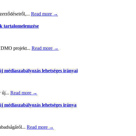
erződéseiről,...
Read more →
ek tartalomelemzése
MO projekt...
Read more →
új médiaszabályozás lehetséges irányai
 új...
Read more →
új médiaszabályozás lehetséges iránya
abadságáról...
Read more →