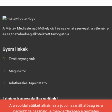
A Mérték Médiaelemző Műhely civil és szakmai szervezet, a vélemény-
és sajtószabadság elkötelezett támogatója.
Gyors linkek
Tevékenységeink
Magunkról
Adatkezelési tájékoztató
Lépjen kapcsolatba velünk!
A weboldal sütiket alkalmaz a jobb használhatóság és a
Mérték Médiaelemző Műhely
nagyobb felhasználói élmény érdekében a részletes