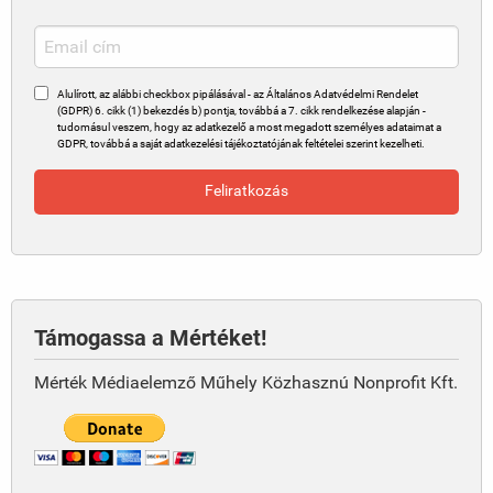
Alulírott, az alábbi checkbox pipálásával - az Általános Adatvédelmi Rendelet
(GDPR) 6. cikk (1) bekezdés b) pontja, továbbá a 7. cikk rendelkezése alapján -
tudomásul veszem, hogy az adatkezelő a most megadott személyes adataimat a
GDPR, továbbá a saját adatkezelési tájékoztatójának feltételei szerint kezelheti.
Támogassa a Mértéket!
Mérték Médiaelemző Műhely Közhasznú Nonprofit Kft.