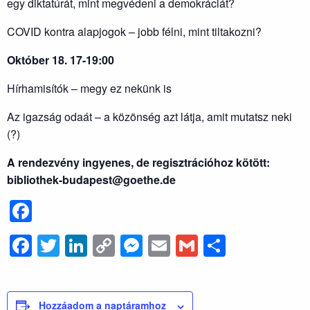
egy diktatúrát, mint megvédeni a demokráciát?
COVID kontra alapjogok – jobb félni, mint tiltakozni?
Október 18. 17-19:00
Hírhamisítók – megy ez nekünk is
Az igazság odaát – a közönség azt látja, amit mutatsz neki
(?)
A rendezvény ingyenes, de regisztrációhoz kötött:
bibliothek-budapest@goethe.de
Facebook
Facebook
Twitter
LinkedIn
Copy
Messenger
Email
Gmail
Ossza
Link
meg
Hozzáadom a naptáramhoz