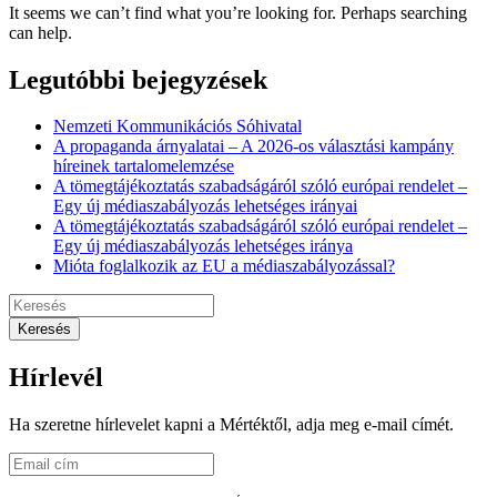
It seems we can’t find what you’re looking for. Perhaps searching
can help.
Legutóbbi bejegyzések
Nemzeti Kommunikációs Sóhivatal
A propaganda árnyalatai – A 2026-os választási kampány
híreinek tartalomelemzése
A tömegtájékoztatás szabadságáról szóló európai rendelet –
Egy új médiaszabályozás lehetséges irányai
A tömegtájékoztatás szabadságáról szóló európai rendelet –
Egy új médiaszabályozás lehetséges iránya
Mióta foglalkozik az EU a médiaszabályozással?
Hírlevél
Ha szeretne hírlevelet kapni a Mértéktől, adja meg e-mail címét.