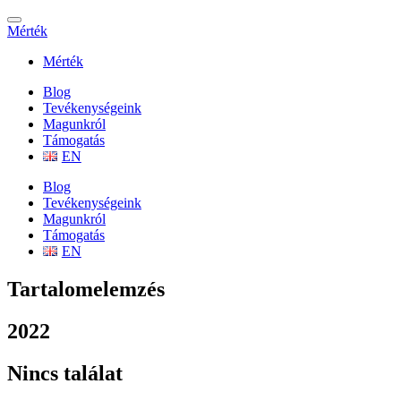
Mérték
Mérték
Blog
Tevékenységeink
Magunkról
Támogatás
EN
Blog
Tevékenységeink
Magunkról
Támogatás
EN
Tartalomelemzés
2022
Nincs találat