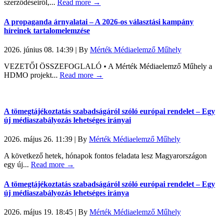
szerződéseiről,...
Read more →
A propaganda árnyalatai – A 2026-os választási kampány
híreinek tartalomelemzése
2026. június 08. 14:39
|
By
Mérték Médiaelemző Műhely
VEZETŐI ÖSSZEFOGLALÓ • A Mérték Médiaelemző Műhely a
HDMO projekt...
Read more →
A tömegtájékoztatás szabadságáról szóló európai rendelet – Egy
új médiaszabályozás lehetséges irányai
2026. május 26. 11:39
|
By
Mérték Médiaelemző Műhely
A következő hetek, hónapok fontos feladata lesz Magyarországon
egy új...
Read more →
A tömegtájékoztatás szabadságáról szóló európai rendelet – Egy
új médiaszabályozás lehetséges iránya
2026. május 19. 18:45
|
By
Mérték Médiaelemző Műhely