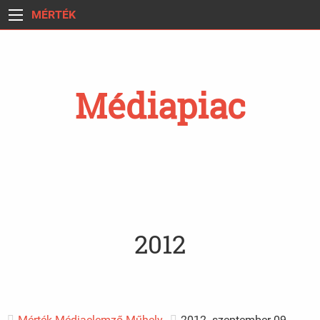
MÉRTÉK
Médiapiac
2012
Mérték Médiaelemző Műhely
2012. szeptember 09.