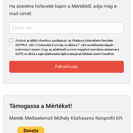
Ha szeretne hírlevelet kapni a Mértéktől, adja meg e-
mail címét.
Alulírott, az alábbi checkbox pipálásával - az Általános Adatvédelmi Rendelet
(GDPR) 6. cikk (1) bekezdés b) pontja, továbbá a 7. cikk rendelkezése alapján -
tudomásul veszem, hogy az adatkezelő a most megadott személyes adataimat a
GDPR, továbbá a saját adatkezelési tájékoztatójának feltételei szerint kezelheti.
Támogassa a Mértéket!
Mérték Médiaelemző Műhely Közhasznú Nonprofit Kft.