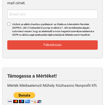
mail címét.
Alulírott, az alábbi checkbox pipálásával - az Általános Adatvédelmi Rendelet
(GDPR) 6. cikk (1) bekezdés b) pontja, továbbá a 7. cikk rendelkezése alapján -
tudomásul veszem, hogy az adatkezelő a most megadott személyes adataimat a
GDPR, továbbá a saját adatkezelési tájékoztatójának feltételei szerint kezelheti.
Támogassa a Mértéket!
Mérték Médiaelemző Műhely Közhasznú Nonprofit Kft.