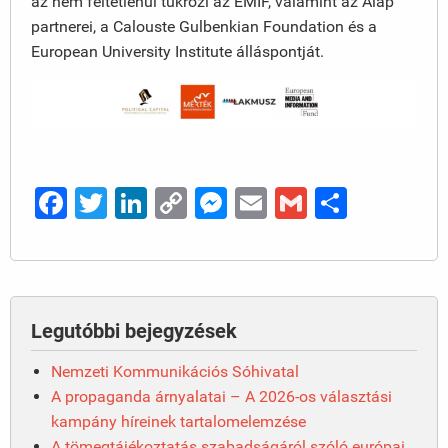
az nem feltétlenül tükrözi az EMIF, valamint az Alap
partnerei, a Calouste Gulbenkian Foundation és a
European University Institute álláspontját.
Facebook
Twitter
LinkedIn
Copy
Messenger
Email
Gmail
Ossza
Link
meg
Legutóbbi bejegyzések
Nemzeti Kommunikációs Sóhivatal
A propaganda árnyalatai – A 2026-os választási
kampány híreinek tartalomelemzése
A tömegtájékoztatás szabadságáról szóló európai