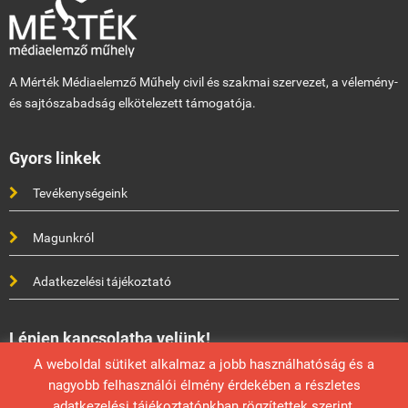
A Mérték Médiaelemző Műhely civil és szakmai szervezet, a vélemény-
és sajtószabadság elkötelezett támogatója.
Gyors linkek
Tevékenységeink
Magunkról
Adatkezelési tájékoztató
Lépjen kapcsolatba velünk!
A weboldal sütiket alkalmaz a jobb használhatóság és a
Mérték Médiaelemző Műhely
nagyobb felhasználói élmény érdekében a részletes
info@mertek.eu
adatkezelési tájékoztatónkban rögzítettek szerint.