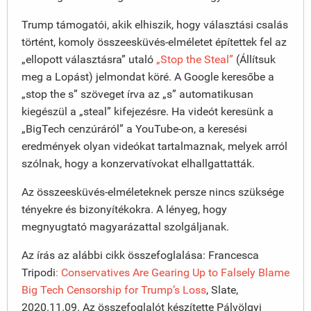
Trump támogatói, akik elhiszik, hogy választási csalás
történt, komoly összeesküvés-elméletet építettek fel az
„ellopott választásra” utaló
„Stop the Steal”
(Állítsuk
meg a Lopást) jelmondat köré. A Google keresőbe a
„stop the s” szöveget írva az „s” automatikusan
kiegészül a „steal” kifejezésre. Ha videót keresünk a
„BigTech cenzúráról” a YouTube-on, a keresési
eredmények olyan videókat tartalmaznak, melyek arról
szólnak, hogy a konzervatívokat elhallgattatták.
Az összeesküvés-elméleteknek persze nincs szüksége
tényekre és bizonyítékokra. A lényeg, hogy
megnyugtató magyarázattal szolgáljanak.
Az írás az alábbi cikk összefoglalása: Francesca
Tripodi
: Conservatives Are Gearing Up to Falsely Blame
Big Tech Censorship for Trump’s Loss
, Slate,
2020.11.09. Az összefoglalót készítette Pálvölgyi