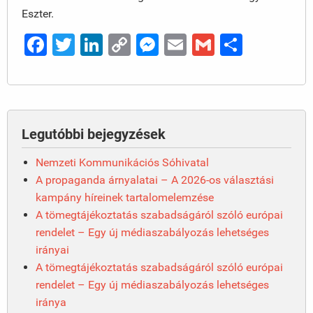
Eszter.
Facebook
Twitter
LinkedIn
Copy
Messenger
Email
Gmail
Ossza
Link
meg
Legutóbbi bejegyzések
Nemzeti Kommunikációs Sóhivatal
A propaganda árnyalatai – A 2026-os választási
kampány híreinek tartalomelemzése
A tömegtájékoztatás szabadságáról szóló európai
rendelet – Egy új médiaszabályozás lehetséges
irányai
A tömegtájékoztatás szabadságáról szóló európai
rendelet – Egy új médiaszabályozás lehetséges
iránya