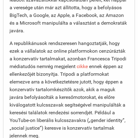
a veresége után már azt állította, hogy a befolyásos
BigTech, a Google, az Apple, a Facebook, az Amazon
és a Microsoft manipulálta a választást a demokraták
javára.
A republikánusok rendszeresen hangoztatják, hogy
ezek a vállalatok az online platformokon cenzúrázták
a konzervatív tartalmakat, azonban Francesca Tripodi
médiatudós nemrég megjelent
cikke
ennek éppen az
ellenkezőjét bizonyítja. Tripodi a platformokat
elemezve arra a következtetésre jutott, hogy éppen a
konzervatív tartalomkészítők azok, akik a maguk
javára befolyásolták a keresőmotorokat, és előre
kiválogatott kulcsszavak segítségével manipulálták a
keresési találatok rendezési sorrendjét. Például a
YouTube-on liberális kulcsszavakra („gender identity”,
„social justice”) keresve is konzervatív tartalmak
jelennek meg.