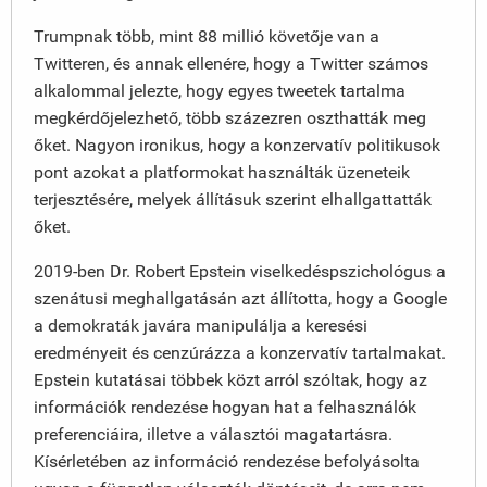
Trumpnak több, mint 88 millió követője van a
Twitteren, és annak ellenére, hogy a Twitter számos
alkalommal jelezte, hogy egyes tweetek tartalma
megkérdőjelezhető, több százezren oszthatták meg
őket. Nagyon ironikus, hogy a konzervatív politikusok
pont azokat a platformokat használták üzeneteik
terjesztésére, melyek állításuk szerint elhallgattatták
őket.
2019-ben Dr. Robert Epstein viselkedéspszichológus a
szenátusi meghallgatásán azt állította, hogy a Google
a demokraták javára manipulálja a keresési
eredményeit és cenzúrázza a konzervatív tartalmakat.
Epstein kutatásai többek közt arról szóltak, hogy az
információk rendezése hogyan hat a felhasználók
preferenciáira, illetve a választói magatartásra.
Kísérletében az információ rendezése befolyásolta