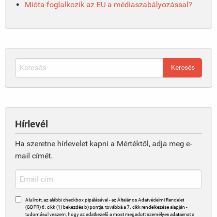
Mióta foglalkozik az EU a médiaszabályozással?
Hírlevél
Ha szeretne hírlevelet kapni a Mértéktől, adja meg e-
mail címét.
Alulírott, az alábbi checkbox pipálásával - az Általános Adatvédelmi Rendelet
(GDPR) 6. cikk (1) bekezdés b) pontja, továbbá a 7. cikk rendelkezése alapján -
tudomásul veszem, hogy az adatkezelő a most megadott személyes adataimat a