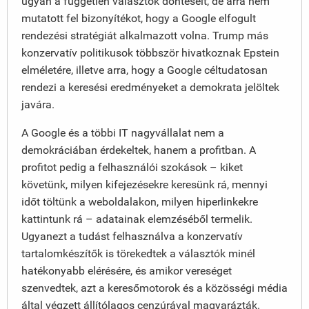
ugyan a független választók döntéseit, de arra nem
mutatott fel bizonyítékot, hogy a Google elfogult
rendezési stratégiát alkalmazott volna. Trump más
konzervatív politikusok többször hivatkoznak Epstein
elméletére, illetve arra, hogy a Google céltudatosan
rendezi a keresési eredményeket a demokrata jelöltek
javára.
A Google és a többi IT nagyvállalat nem a
demokráciában érdekeltek, hanem a profitban. A
profitot pedig a felhasználói szokások – kiket
követünk, milyen kifejezésekre keresünk rá, mennyi
időt töltünk a weboldalakon, milyen hiperlinkekre
kattintunk rá – adatainak elemzéséből termelik.
Ugyanezt a tudást felhasználva a konzervatív
tartalomkészítők is törekedtek a választók minél
hatékonyabb elérésére, és amikor vereséget
szenvedtek, azt a keresőmotorok és a közösségi média
által végzett állítólagos cenzúrával magyarázták.