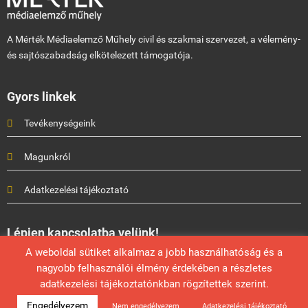
A Mérték Médiaelemző Műhely civil és szakmai szervezet, a vélemény-
és sajtószabadság elkötelezett támogatója.
Gyors linkek
Tevékenységeink
Magunkról
Adatkezelési tájékoztató
Lépjen kapcsolatba velünk!
A weboldal sütiket alkalmaz a jobb használhatóság és a
Mérték Médiaelemző Műhely
nagyobb felhasználói élmény érdekében a részletes
info@mertek.eu
adatkezelési tájékoztatónkban rögzítettek szerint.
Engedélyezem
Nem engedélyezem
Adatkezelési tájékoztató