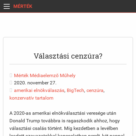
MÉRTÉK
Választási cenzúra?
Mérték Médiaelemző Műhely
2020. november 27.
amerikai elnökválaszás
,
BigTech
,
cenzúra
,
konzervatív tartalom
A 2020-as amerikai elnökválasztási veresége után
Donald Trump továbbra is ragaszkodik ahhoz, hogy
választási csalás történt. Míg kezdetben a levélben
leadott szavazatokkal kapcsolatban perelt, két nappal