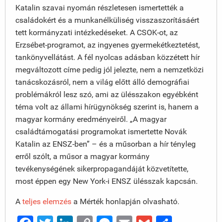
Katalin szavai nyomán részletesen ismertették a
családokért és a munkanélküliség visszaszorításáért
tett kormányzati intézkedéseket. A CSOK-ot, az
Erzsébet-programot, az ingyenes gyermekétkeztetést,
tankönyvellátást. A fél nyolcas adásban közzétett hír
megváltozott címe pedig jól jelezte, nem a nemzetközi
tanácskozásról, nem a világ előtt álló demográfiai
problémákról lesz szó, ami az ülésszakon egyébként
téma volt az állami hírügynökség szerint is, hanem a
magyar kormány eredményeiről. „A magyar
családtámogatási programokat ismertette Novák
Katalin az ENSZ-ben” – és a műsorban a hír tényleg
erről szólt, a műsor a magyar kormány
tevékenységének sikerpropagandáját közvetítette,
most éppen egy New York-i ENSZ ülésszak kapcsán.
A
teljes elemzés
a Mérték honlapján olvasható.