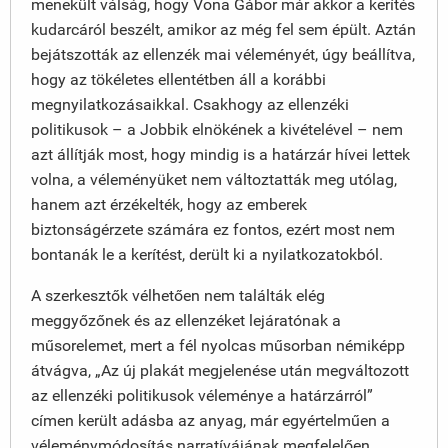
menekült válság, hogy Vona Gábor már akkor a kerítés
kudarcáról beszélt, amikor az még fel sem épült. Aztán
bejátszották az ellenzék mai véleményét, úgy beállítva,
hogy az tökéletes ellentétben áll a korábbi
megnyilatkozásaikkal. Csakhogy az ellenzéki
politikusok – a Jobbik elnökének a kivételével – nem
azt állítják most, hogy mindig is a határzár hívei lettek
volna, a véleményüket nem változtatták meg utólag,
hanem azt érzékelték, hogy az emberek
biztonságérzete számára ez fontos, ezért most nem
bontanák le a kerítést, derült ki a nyilatkozatokból.
A szerkesztők vélhetően nem találták elég
meggyőzőnek és az ellenzéket lejáratónak a
műsorelemet, mert a fél nyolcas műsorban némiképp
átvágva, „Az új plakát megjelenése után megváltozott
az ellenzéki politikusok véleménye a határzárról”
címen került adásba az anyag, már egyértelműen a
véleménymódosítás narratívájának megfelelően.