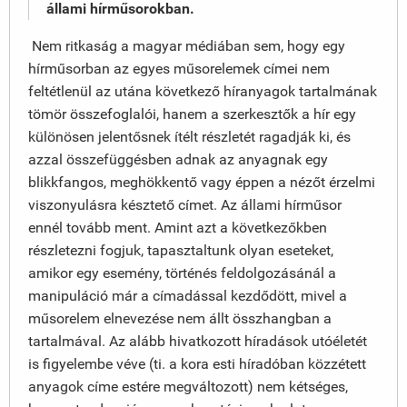
állami hírműsorokban.
Nem ritkaság a magyar médiában sem, hogy egy
hírműsorban az egyes műsorelemek címei nem
feltétlenül az utána következő híranyagok tartalmának
tömör összefoglalói, hanem a szerkesztők a hír egy
különösen jelentősnek ítélt részletét ragadják ki, és
azzal összefüggésben adnak az anyagnak egy
blikkfangos, meghökkentő vagy éppen a nézőt érzelmi
viszonyulásra késztető címet. Az állami hírműsor
ennél tovább ment. Amint azt a következőkben
részletezni fogjuk, tapasztaltunk olyan eseteket,
amikor egy esemény, történés feldolgozásánál a
manipuláció már a címadással kezdődött, mivel a
műsorelem elnevezése nem állt összhangban a
tartalmával. Az alább hivatkozott híradások utóéletét
is figyelembe véve (ti. a kora esti híradóban közzétett
anyagok címe estére megváltozott) nem kétséges,