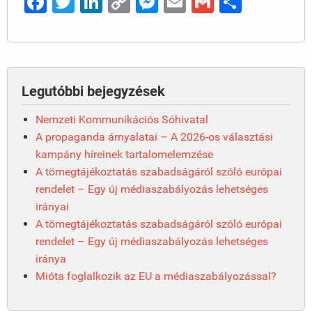
Facebook
Twitter
LinkedIn
Copy
Messenger
Email
Gmail
Ossza
Link
meg
Legutóbbi bejegyzések
Nemzeti Kommunikációs Sóhivatal
A propaganda árnyalatai – A 2026-os választási
kampány híreinek tartalomelemzése
A tömegtájékoztatás szabadságáról szóló európai
rendelet – Egy új médiaszabályozás lehetséges
irányai
A tömegtájékoztatás szabadságáról szóló európai
rendelet – Egy új médiaszabályozás lehetséges
iránya
Mióta foglalkozik az EU a médiaszabályozással?