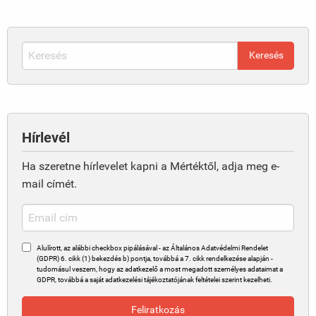
Hírlevél
Ha szeretne hírlevelet kapni a Mértéktől, adja meg e-
mail címét.
Alulírott, az alábbi checkbox pipálásával - az Általános Adatvédelmi Rendelet
(GDPR) 6. cikk (1) bekezdés b) pontja, továbbá a 7. cikk rendelkezése alapján -
tudomásul veszem, hogy az adatkezelő a most megadott személyes adataimat a
GDPR, továbbá a saját adatkezelési tájékoztatójának feltételei szerint kezelheti.