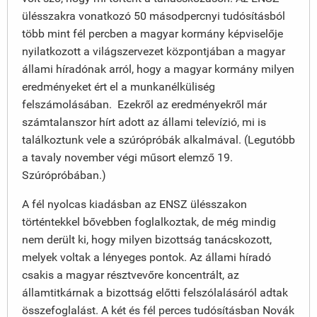
ülésszakra vonatkozó 50 másodpercnyi tudósításból
több mint fél percben a magyar kormány képviselője
nyilatkozott a világszervezet központjában a magyar
állami híradónak arról, hogy a magyar kormány milyen
eredményeket ért el a munkanélküliség
felszámolásában. Ezekről az eredményekről már
számtalanszor hírt adott az állami televízió, mi is
találkoztunk vele a szúrópróbák alkalmával. (Legutóbb
a tavaly november végi műsort elemző 19.
Szúrópróbában.)
A fél nyolcas kiadásban az ENSZ ülésszakon
történtekkel bővebben foglalkoztak, de még mindig
nem derült ki, hogy milyen bizottság tanácskozott,
melyek voltak a lényeges pontok. Az állami híradó
csakis a magyar résztvevőre koncentrált, az
államtitkárnak a bizottság előtti felszólalásáról adtak
összefoglalást. A két és fél perces tudósításban Novák