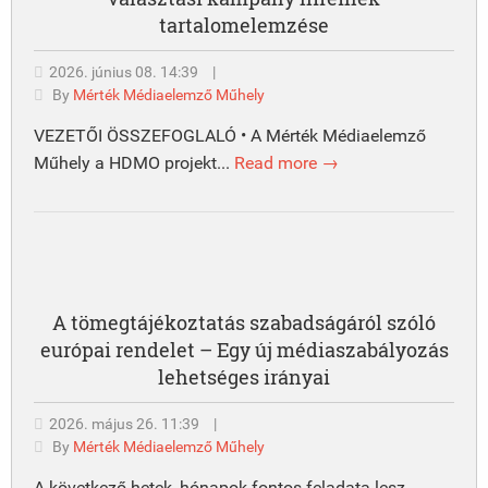
tartalomelemzése
2026. június 08. 14:39
|
By
Mérték Médiaelemző Műhely
VEZETŐI ÖSSZEFOGLALÓ • A Mérték Médiaelemző
Műhely a HDMO projekt...
Read more →
A tömegtájékoztatás szabadságáról szóló
európai rendelet – Egy új médiaszabályozás
lehetséges irányai
2026. május 26. 11:39
|
By
Mérték Médiaelemző Műhely
A következő hetek, hónapok fontos feladata lesz