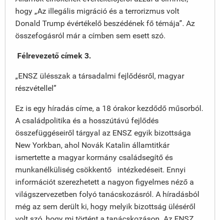
hogy „Az illegális migráció és a terrorizmus volt
Donald Trump évértékelő beszédének fő témája”. Az
összefogásról már a címben sem esett szó.
Félrevezető címek 3.
„ENSZ ülésszak a társadalmi fejlődésről, magyar
részvétellel”
Ez is egy híradás címe, a 18 órakor kezdődő műsorból.
A családpolitika és a hosszútávú fejlődés
összefüggéseiről tárgyal az ENSZ egyik bizottsága
New Yorkban, ahol Novák Katalin államtitkár
ismertette a magyar kormány családsegítő és
munkanélküliség csökkentő intézkedéseit. Ennyi
információt szerezhetett a nagyon figyelmes néző a
világszervezetben folyó tanácskozásról. A híradásból
még az sem derült ki, hogy melyik bizottság üléséről
volt szó, hogy mi történt a tanácskozáson. Az ENSZ