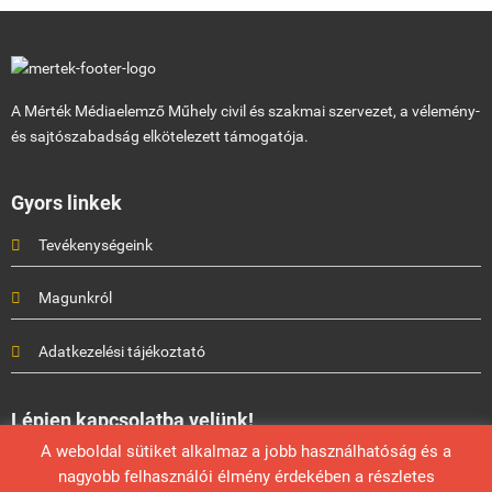
A Mérték Médiaelemző Műhely civil és szakmai szervezet, a vélemény-
és sajtószabadság elkötelezett támogatója.
Gyors linkek
Tevékenységeink
Magunkról
Adatkezelési tájékoztató
Lépjen kapcsolatba velünk!
A weboldal sütiket alkalmaz a jobb használhatóság és a
Mérték Médiaelemző Műhely
nagyobb felhasználói élmény érdekében a részletes