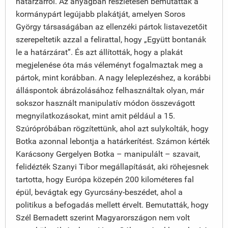
határzárról. Az anyagban részletesen bemutatták a
kormánypárt legújabb plakátját, amelyen Soros
György társaságában az ellenzéki pártok listavezetőit
szerepeltetik azzal a felirattal, hogy „Együtt bontanák
le a határzárat”. És azt állították, hogy a plakát
megjelenése óta más véleményt fogalmaztak meg a
pártok, mint korábban. A nagy leleplezéshez, a korábbi
álláspontok ábrázolásához felhasználtak olyan, már
sokszor használt manipulatív módon összevágott
megnyilatkozásokat, mint amit például a 15.
Szúrópróbában rögzítettünk, ahol azt sulykolták, hogy
Botka azonnal lebontja a határkerítést. Számon kérték
Karácsony Gergelyen Botka – manipulált – szavait,
felidézték Szanyi Tibor megállapítását, aki röhejesnek
tartotta, hogy Európa közepén 200 kilométeres fal
épül, bevágtak egy Gyurcsány-beszédet, ahol a
politikus a befogadás mellett érvelt. Bemutatták, hogy
Szél Bernadett szerint Magyarországon nem volt