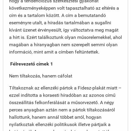
hogy a tendenciózus szerkesztési gyakorlat
következményeképpen volt tapasztalható az eltérés a
cím és a tartalom között. A cím a bemutatandó
eseményre utalt, a híradás tartalmában a sugallni
kívánt üzenet érvényesült, így változtatva meg magát
a hírt is. Ezért találkoztunk olyan műsorelemekkel, ahol
magában a híranyagban nem szerepelt semmi olyan
információ, mint amit a címben feltüntettek.
Félrevezető címek 1
Nem tiltakozás, hanem cáfolat
Tiltakoznak az ellenzéki pártok a Fidesz-plakát miatt –
ezzel indította a koraesti híradóban az azonos című
összeállítás felkonferálását a műsorvezető. A négy
perces anyagban aztán nem a pártok tiltakozásáról
hallottunk, hanem annál többet arról, hogyan
nyilatkoztak ellenzéki politikusok illetve pártjaik a