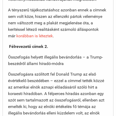
A tényszerű tájékoztatáshoz azonban ennek a címnek
sem volt köze, hiszen az ellenzéki pártok véleménye
nem változott meg a plakát megjelenése óta, a
kerítéssel létező realitásként számoló álláspontok
már
korábban is léteztek
.
Félrevezető címek 2.
Összefogás helyett illegális bevándorlás – a Trump-
beszédről állami híradó-módra
Összefogásra szólított fel Donald Trump az első
évértékelő beszédében – ezzel a címmel tették közzé
az amerikai elnök aznapi előadásáról szóló hírt a
koraesti híradóban. A félperces híradás azonban egy
szót sem tartalmazott az összefogásról, ellenben azt
emelték ki, hogy az elnöki értékelés fő témája az
illegális bevándorlás elleni küzdelem volt, az elnök