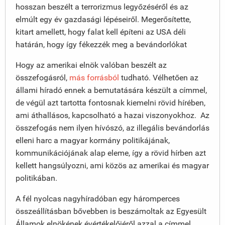
hosszan beszélt a terrorizmus legyőzéséről és az
elmúlt egy év gazdasági lépéseiről. Megerősítette,
kitart amellett, hogy falat kell építeni az USA déli
határán, hogy így fékezzék meg a bevándorlókat
Hogy az amerikai elnök valóban beszélt az
összefogásról,
más forrásból
tudható. Vélhetően az
állami híradó ennek a bemutatására készült a címmel,
de végül azt tartotta fontosnak kiemelni rövid hírében,
ami áthallásos, kapcsolható a hazai viszonyokhoz. Az
összefogás nem ilyen hívószó, az illegális bevándorlás
elleni harc a magyar kormány politikájának,
kommunikációjának alap eleme, így a rövid hírben azt
kellett hangsúlyozni, ami közös az amerikai és magyar
politikában.
A fél nyolcas nagyhíradóban egy háromperces
összeállításban bővebben is beszámoltak az Egyesült
Államok elnökének évértékelőjéről azzal a címmel,