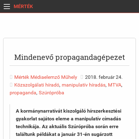
MÉRTÉK
Mindenevő propagandagépezet
Mérték Médiaelemző Műhely
2018. február 24.
Közszolgálati híradó
,
manipulatív híradás
,
MTVA
,
propaganda
,
Szúrópróba
A
kormánynarratívát kiszolgáló hírszerkesztési
gyakorlat sajátos eleme a manipulatív címadás
technikája. Az aktuális Szúrópróba során erre
találtunk példákat a január 31-én sugárzott