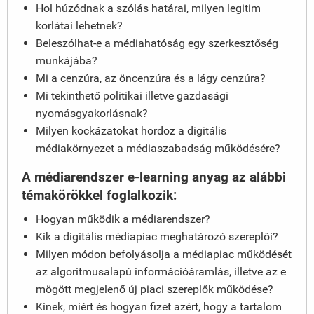
Hol húzódnak a szólás határai, milyen legitim
korlátai lehetnek?
Beleszólhat-e a médiahatóság egy szerkesztőség
munkájába?
Mi a cenzúra, az öncenzúra és a lágy cenzúra?
Mi tekinthető politikai illetve gazdasági
nyomásgyakorlásnak?
Milyen kockázatokat hordoz a digitális
médiakörnyezet a médiaszabadság működésére?
A
médiarendszer
e-learning anyag az alábbi
témakörökkel foglalkozik:
Hogyan működik a médiarendszer?
Kik a digitális médiapiac meghatározó szereplői?
Milyen módon befolyásolja a médiapiac működését
az algoritmusalapú információáramlás, illetve az e
mögött megjelenő új piaci szereplők működése?
Kinek, miért és hogyan fizet azért, hogy a tartalom