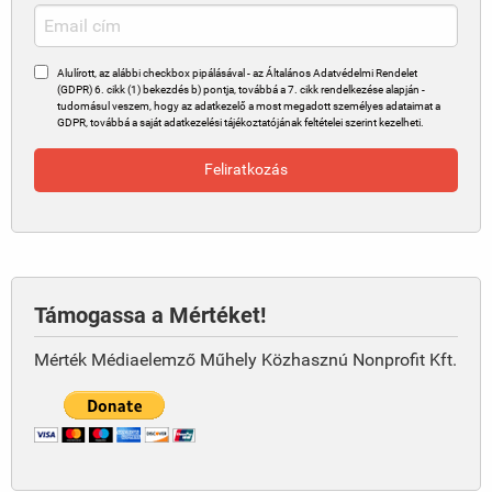
Alulírott, az alábbi checkbox pipálásával - az Általános Adatvédelmi Rendelet
(GDPR) 6. cikk (1) bekezdés b) pontja, továbbá a 7. cikk rendelkezése alapján -
tudomásul veszem, hogy az adatkezelő a most megadott személyes adataimat a
GDPR, továbbá a saját adatkezelési tájékoztatójának feltételei szerint kezelheti.
Támogassa a Mértéket!
Mérték Médiaelemző Műhely Közhasznú Nonprofit Kft.