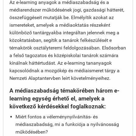
Az e-learning anyagok a médiaszabadság és a
médiarendszer működésének jogi, gazdasági hátterét,
összefüggéseit mutatják be. Elmélyítik azokat az
ismereteket, amelyek a médiaoktatás részeként
különböző tantárgyakba integráltan jelennek meg a
közoktatásban, segítik a tanárok felkészülését e
témakörök osztályteremi feldolgozásában. Elsősorban
a felső tagozatos és középiskolai tanárok számára
kínálnak háttértudást. Az e-learning tananyagok
kapcsolódnak a mozgókép és médiaismeret tárgy a
Nemzeti Alaptantervben leírt követelményeihez.
A
médiaszabadság
témakörében három e-
learning egység érhető el, amelyek a
következő kérdésekkel foglalkoznak:
Miért fontos a véleménynyilvánítás- és
médiaszabadság, mi a funkciója a nyilvánosság
működésében?