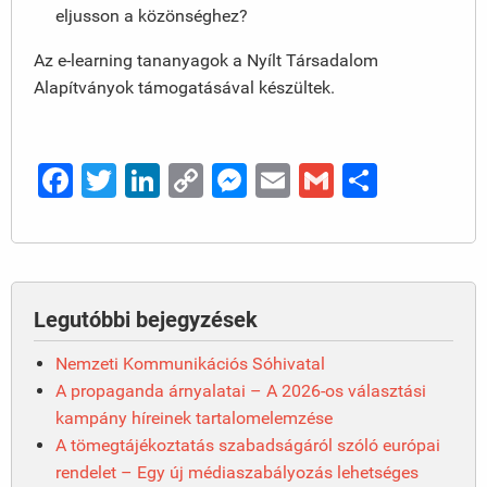
eljusson a közönséghez?
Az e-learning tananyagok a Nyílt Társadalom
Alapítványok támogatásával készültek.
Facebook
Twitter
LinkedIn
Copy
Messenger
Email
Gmail
Ossza
Link
meg
Legutóbbi bejegyzések
Nemzeti Kommunikációs Sóhivatal
A propaganda árnyalatai – A 2026-os választási
kampány híreinek tartalomelemzése
A tömegtájékoztatás szabadságáról szóló európai
rendelet – Egy új médiaszabályozás lehetséges